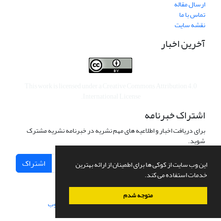
ارسال مقاله
تماس با ما
نقشه سایت
آخرین اخبار
This work is licensed under a
Creative Commons Attribution 4.0
.
International License
اشتراک خبرنامه
برای دریافت اخبار و اطلاعیه های مهم نشریه در خبرنامه نشریه مشترک
شوید.
اشتراک
این وب سایت از کوکی ها برای اطمینان از ارائه بهترین
خدمات استفاده می کند.
متوجه شدم
سامانه مدیریت نشریات علمی.
طراحی و پیاده سازی از
سیناوب