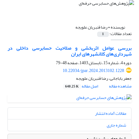
نویسنده =
رضا قنبریان علویجه
تعداد مقالات:
1
بررسی عوامل اثربخشی و صلاحیت حسابرسی داخلی در
شهرداری‌های کلانشهرهای ایران
دوره 4، شماره 15، تابستان 1403، صفحه
48-79
10.22034/jpar.2024.2013102.1228
جعفر باباجانی، رضا قنبریان علویجه
مشاهده مقاله
اصل مقاله
640.25 K
مقالات آماده انتشار
شماره جاری
شماره‌های پیشین نشریه