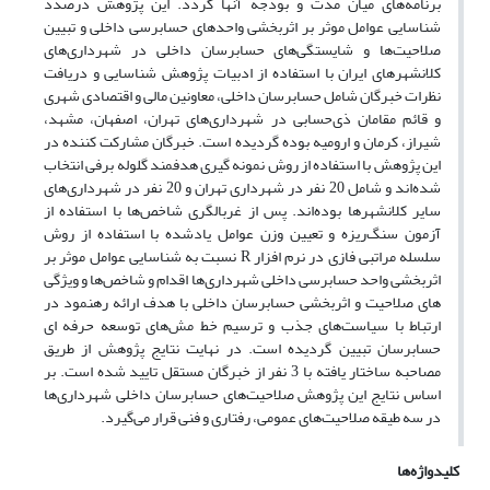
برنامه‌های میان مدت و بودجه آنها گردد. این پژوهش درصدد
شناسایی عوامل موثر بر اثربخشی واحدهای حسابرسی داخلی و تبیین
صلاحیت‌ها و شایستگی‌های حسابرسان داخلی در شهرداری‌های
کلانشهرهای ایران با استفاده از ادبیات پژوهش شناسایی و دریافت
نظرات خبرگان شامل حسابرسان داخلی، معاونین مالی و اقتصادی شهری
و قائم مقامان ذی‌حسابی در شهرداری‌های تهران، اصفهان، مشهد،
شیراز، کرمان و ارومیه بوده گردیده است. خبرگان مشارکت کننده در
این پژوهش با استفاده از روش نمونه گیری هدفمند گلوله برفی انتخاب
شده‌اند و شامل 20 نفر در شهرداری تهران و 20 نفر در شهرداری‌های
سایر کلانشهرها بوده‌اند. پس از غربالگری شاخص‌ها با استفاده از
آزمون سنگ‌ریزه و تعیین وزن عوامل یادشده با استفاده از روش
سلسله مراتبی فازی در نرم افزار R نسبت به شناسایی عوامل موثر بر
اثربخشی واحد حسابرسی داخلی شهرداری‌ها اقدام و شاخص‌ها و ویژگی
های صلاحیت و اثربخشی حسابرسان داخلی با هدف ارائه رهنمود در
ارتباط با سیاست‌های جذب و ترسیم خط مش‌های توسعه حرفه ای
حسابرسان تبیین گردیده است. در نهایت نتایج پژوهش از طریق
مصاحبه ساختار یافته با 3 نفر از خبرگان مستقل تایید شده است. بر
اساس نتایج این پژوهش صلاحیت‌های حسابرسان داخلی شهرداری‌ها
در سه طیقه صلاحیت‌های عمومی، رفتاری و فنی قرار می‌گیرد.
کلیدواژه‌ها