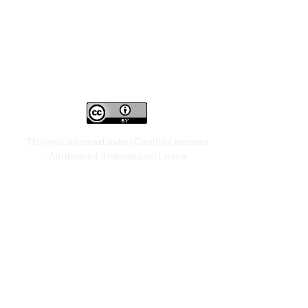
This work is licensed under a
Creative Commons
.
Attribution 4.0 International License