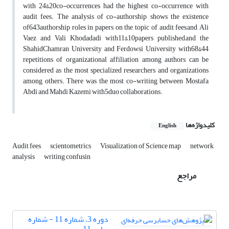
with 24&20co-occurrences had the highest co-occurrence with
audit fees. The analysis of co-authorship shows the existence
of643authorship roles in papers on the topic of audit fees,and Ali
Vaez and Vali Khodadadi with11&10papers published,and the
ShahidChamran University and Ferdowsi University with68&44
repetitions of organizational affiliation among authors can be
considered as the most specialized researchers and organizations
among others. There was the most co-writing between Mostafa
Abdi and Mahdi Kazemi with5duo collaborations.
کلیدواژه‌ها
English
Audit fees
scientometrics
Visualization of Science map
network
analysis
writing confusin
مراجع
دوره 3، شماره 11 - شماره