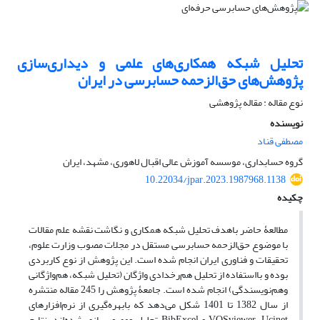
تحلیل شبکه همکاری‌های علمی و دیداری‌سازی
پژوهش‌های حق‌الزحمه حسابرسی در ایران
نوع مقاله : مقاله پژوهشی
نویسنده
مصطفی قناد
گروه حسابداری، موسسه آموزش عالی اقبال لاهوری، مشهد، ایران
10.22034/jpar.2023.1987968.1138
چکیده
مطالعۀ حاضر باهدف تحلیل شبکه همکاری و نگاشت نقشه علم مقالات
با موضوع حق‌الزحمه حسابرسی مستقل در مجلات مصوب وزارت علوم،
تحقیقات و فناوری ایران انجام شده است. این پژوهش از نوع کاربردی
بوده و بااستفاده از تحلیل هم‌رخدادی واژگان (تحلیل شبکه، هم‌واژگانی
وهم‌نویسندگی) انجام شده است. جامعۀ پژوهش را 245 مقاله منتشره
از سال 1382 تا 1401 شکل می‌دهد که بابهره‌گیری از نرم‌افزارهای
VOSviewer، Ucinet و BibExcel تحلیل ومصورسازی شده‌اند. نتایج