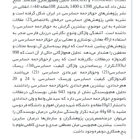
نشان داد که سالهای 1398 تا 1400 باانتشار 108مقاله (44%)، انقلابی در
نشر پژوهش‌های حق‌الزحمه حسابرسی در ایران شکل گرفته است و
نشریه علمی پژوهش‌های حسابرسی حرفه‌ای بااختصاص23% مقالات
منتشره به این موضوع، بیشترین گرایش به حق‌الزحمه حسابرسی را
داشته است. آشفتگی واژگان وتنوع نگارشی درزبان فارسی منجر به
استفاده از49 معادل نوشتاری و معنایی برای حق‌الزحمه حسابرسی در
پژوهش‌های پیشین شده است که لزوم بهینه‌سازی آن توسط مجلات و
محققین را هشدار می‌دهد. تحلیل هم‌واژگانی حاکی از آن است که 998
کلیدواژه درمقالات بکاررفته است که پس ازحق‌الزحمه حسابرسی
(با193تکرار)، پربسامدترین واژگان کیفیت حسابرسی(34)، ریسک
حسابرسی(21) وحق‌الزحمه غیرعادی حسابرسی (21) می‌باشند.
کلیدواژگان کیفیت حسابرسی وریسک حسابرسی با 24 و 20
هم‌رخدادی، بیشترین هم‌رخدادی باحق‌الزحمه حسابرسی راداشتند.
تحلیل هم‌نویسندگی نشان از وجود 643 نقش نویسندگی درمقالات
باموضوع حق‌الزحمه حسابرسی دارد که سیدعلی واعظ و ولی خدادادی
با انتشار11و10مقاله و دانشگاه شهیدچمران اهواز و دانشگاه فردوسی
مشهد با 68 و44 مرتبه تکرار وابستگی سازمانی درمیان نویسندگان را
می‌توان جزمتخصص‌ترین پژوهشگران و سازمان‌ها درمیان سایرین
دانست. بیشترین هم‌نویسی میان مصطفی عبدی و مهدی کاظمی‌علوم با
پنج همکاری دونفره وجود داشت.