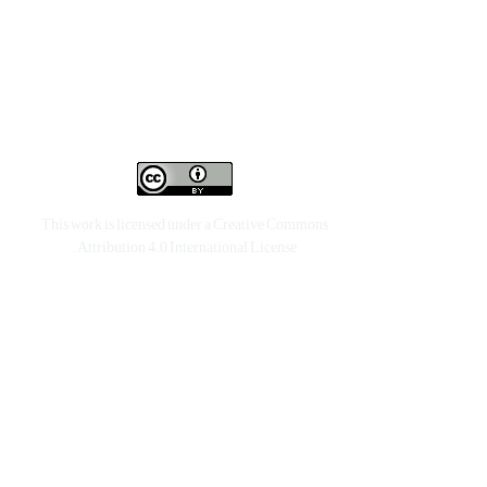
This work is licensed under a
Creative Commons
.
Attribution 4.0 International License