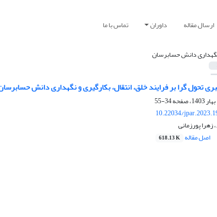
ارسال مقاله
داوران
تماس با ما
گهداری دانش حسابرسان
ری تحول گرا بر فرایند خلق، انتقال، بکارگیری و نگهداری دانش حسابرسان 
34-55
10.22034/jpar.2023.
زهرا پورزمانی
اصل مقاله
618.13 K