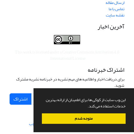
ارسال مقاله
تماس با ما
نقشه سایت
آخرین اخبار
This work is licensed under a
Creative Commons Attribution 4.0
.
International License
اشتراک خبرنامه
برای دریافت اخبار و اطلاعیه های مهم نشریه در خبرنامه نشریه مشترک
شوید.
اشتراک
این وب سایت از کوکی ها برای اطمینان از ارائه بهترین
خدمات استفاده می کند.
متوجه شدم
سامانه مدیریت نشریات علمی.
طراحی و پیاده سازی از
سیناوب