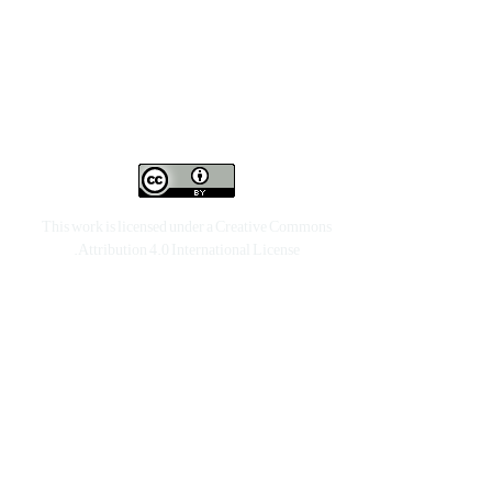
This work is licensed under a
Creative Commons
.
Attribution 4.0 International License