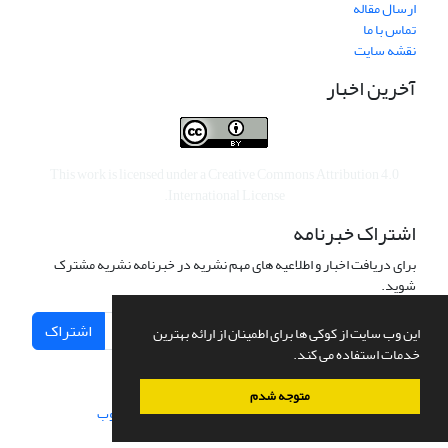
ارسال مقاله
تماس با ما
نقشه سایت
آخرین اخبار
This work is licensed under a
Creative Commons Attribution 4.0
.
International License
اشتراک خبرنامه
برای دریافت اخبار و اطلاعیه های مهم نشریه در خبرنامه نشریه مشترک
شوید.
اشتراک
این وب سایت از کوکی ها برای اطمینان از ارائه بهترین
خدمات استفاده می کند.
متوجه شدم
سامانه مدیریت نشریات علمی.
طراحی و پیاده سازی از
سیناوب