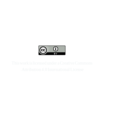
This work is licensed under a
Creative Commons
.
Attribution 4.0 International License