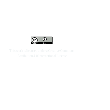
This work is licensed under a
Creative Commons
.
Attribution 4.0 International License