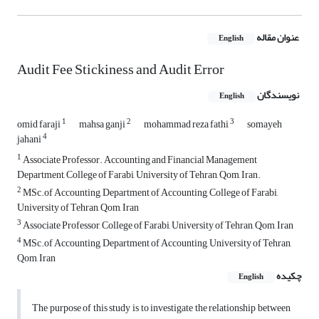
عنوان مقاله
English
Audit Fee Stickiness and Audit Error
نویسندگان
English
1
2
3
omid faraji
mahsa ganji
mohammad reza fathi
somayeh
4
jahani
1
Associate Professor. Accounting and Financial Management
Department, College of Farabi, University of Tehran, Qom, Iran.
2
MSc.of Accounting, Department of Accounting, College of Farabi,
University of Tehran, Qom, Iran
3
Associate Professor, College of Farabi, University of Tehran, Qom, Iran
4
MSc.of Accounting, Department of Accounting, University of Tehran,
Qom, Iran
چکیده
English
The purpose of this study is to investigate the relationship between