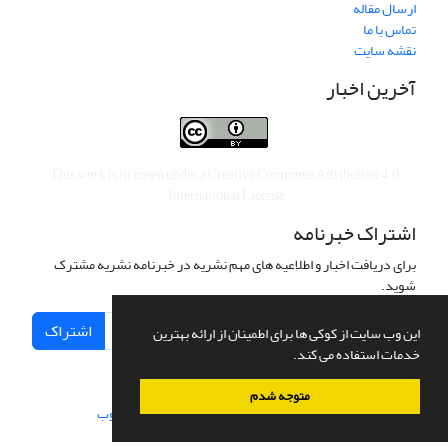
ارسال مقاله
تماس با ما
نقشه سایت
آخرین اخبار
This work is licensed under a
Creative Commons Attribution 4.0
.
International License
اشتراک خبرنامه
برای دریافت اخبار و اطلاعیه های مهم نشریه در خبرنامه نشریه مشترک
شوید.
اشتراک
این وب سایت از کوکی ها برای اطمینان از ارائه بهترین
خدمات استفاده می کند.
متوجه شدم
سامانه مدیریت نشریات علمی.
طراحی و پیاده سازی از
سیناوب