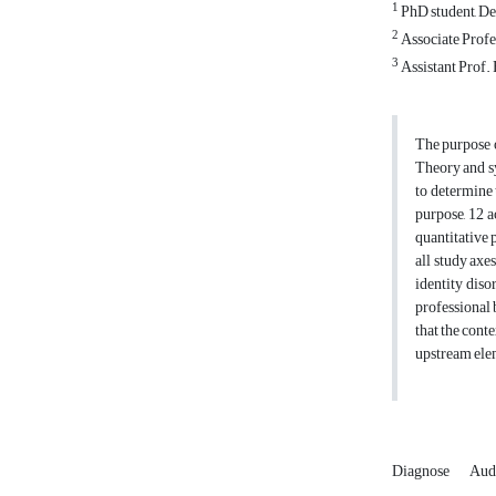
1
PhD student, De
2
Associate Profe
3
Assistant Prof.
The purpose o
Theory and sy
to determine 
purpose, 12 a
quantitative 
all study axe
identity diso
professional 
that the conte
upstream elem
Diagnose
Audi