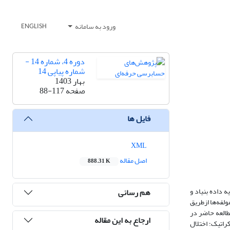
ورود به سامانه
ENGLISH
دوره 4، شماره 14 -
شماره پیاپی 14
بهار 1403
صفحه
88-117
فایل ها
XML
اصل مقاله
888.31 K
 داده بنیاد و
هم رسانی
لفه‌ها ازطریق
طالعه حاضر در
ارجاع به این مقاله
یج نشان داد، از وجود 4 محور اختلال ساختار بروکراتیک؛ اختلال