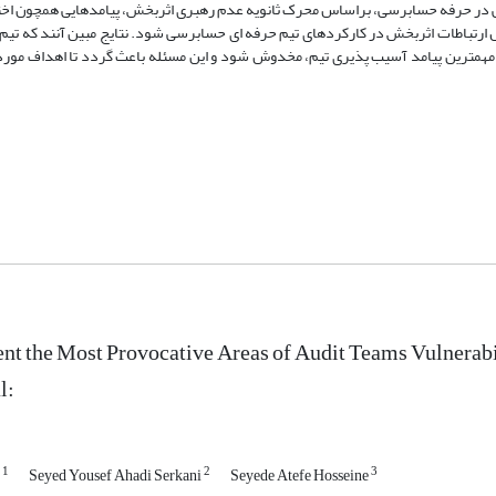
تیمی در حرفه حسابرسی، براساس محرک ثانویه عدم رهبری اثربخش، پیامدهایی همچون اختل
لال ارتباطات اثربخش در کارکردهای تیم حرفه ای حسابرسی شود. نتایج مبین آنند که تی
 مهمترین پیامد آسیب پذیری تیم، مخدوش شود و این مسئله باعث گردد تا اهداف مورد
t the Most Provocative Areas of Audit Teams Vulnerabil
l:
1
2
3
i
Seyed Yousef Ahadi Serkani
Seyede Atefe Hosseine