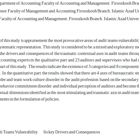
partment of Accounting, Faculty of Accounting and Management, , Firoozkooh Bran
ssor, Faculty of Management and Accounting, Firoozkooh Branch. Islamic Azad Uni
 Faculty of Accounting and Management. Firoozkooh Branch. Islamic Azad Universi
f this study is appraisement the most provocative areas of audit teams vulnerabili
stematic representation. This study is considered to be a mixed and exploratory me
the drivers and consequences of the traumatic contextual axes in audit teams throu
ccounting experts in the qualitative part and 23 auditors and supervisors who had 
part of this study. The results indicate the existence of 3 categories and 8 component
s. In the quantitative part, the results showed that there are 4 axes of bureaucratic 
rder and team work culture disorder in the audit profession, based on the secondary 
behavior commitment disorder and individual perception of auditors, and become the
xtual dimensions identified as the most stimulating and traumatic axis in audit teams 
ents in the formulation of policies.
t Teams Vulnerability
Its key Drivers and Consequences