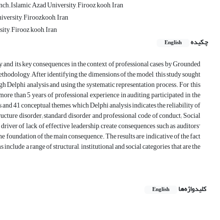
ch.Islamic Azad University, Firooz kooh, Iran
versity, Firoozkooh, Iran
ty, Firooz kooh, Iran
چکیده
English
ty and its key consequences in the context of professional cases by Grounded
thodology, After identifying the dimensions of the model, this study sought
gh Delphi analysis and using the systematic representation process. For this
more than 5 years of professional experience in auditing participated in the
s and 41 conceptual themes, which Delphi analysis indicates the reliability of
structure disorder; standard disorder and professional code of conduct; Social
driver of lack of effective leadership, create consequences such as auditors'
 foundation of the main consequence. The results are indicative of the fact
include a range of structural, institutional and social categories that are the
کلیدواژه‌ها
English