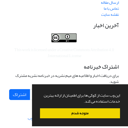
ارسال مقاله
تماس با ما
نقشه سایت
آخرین اخبار
This work is licensed under a
Creative Commons Attribution 4.0
.
International License
اشتراک خبرنامه
برای دریافت اخبار و اطلاعیه های مهم نشریه در خبرنامه نشریه مشترک
شوید.
اشتراک
این وب سایت از کوکی ها برای اطمینان از ارائه بهترین
خدمات استفاده می کند.
متوجه شدم
سامانه مدیریت نشریات علمی.
طراحی و پیاده سازی از
سیناوب