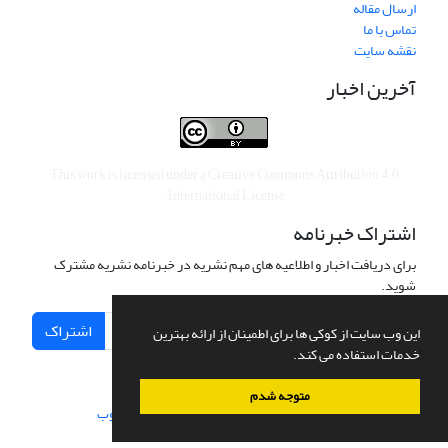
ارسال مقاله
تماس با ما
نقشه سایت
آخرین اخبار
This work is licensed under a
Creative Commons Attribution 4.0
.
International License
اشتراک خبرنامه
برای دریافت اخبار و اطلاعیه های مهم نشریه در خبرنامه نشریه مشترک
شوید.
اشتراک
این وب سایت از کوکی ها برای اطمینان از ارائه بهترین
خدمات استفاده می کند.
متوجه شدم
سامانه مدیریت نشریات علمی.
طراحی و پیاده سازی از
سیناوب