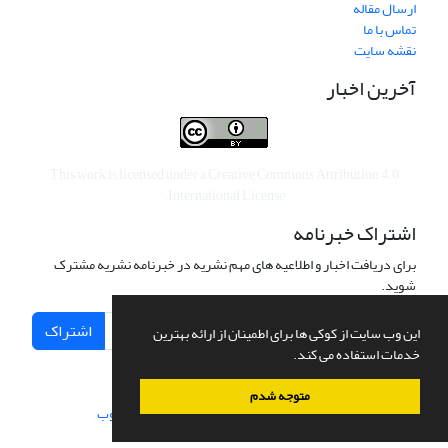
ارسال مقاله
تماس با ما
نقشه سایت
آخرین اخبار
This work is licensed under a
Creative Commons Attribution 4.0
.
International License
اشتراک خبرنامه
برای دریافت اخبار و اطلاعیه های مهم نشریه در خبرنامه نشریه مشترک
شوید.
اشتراک
این وب سایت از کوکی ها برای اطمینان از ارائه بهترین
خدمات استفاده می کند.
متوجه شدم
سامانه مدیریت نشریات علمی.
طراحی و پیاده سازی از
سیناوب