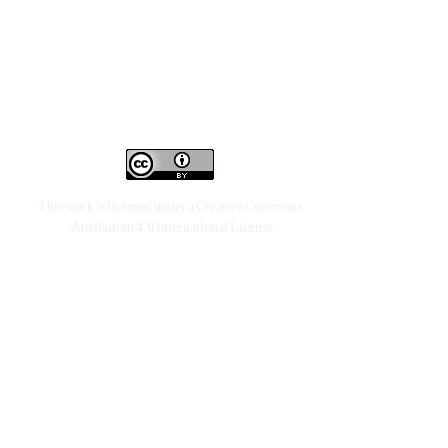
This work is licensed under a
Creative Commons
.
Attribution 4.0 International License