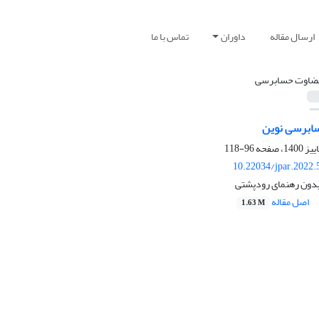
ارسال مقاله
داوران
تماس با ما
ضاوت حسابرسی
سابرسی نوین
96-118
10.22034/jpar.2022.
دون رهنمای رودپشتی
اصل مقاله
1.63 M