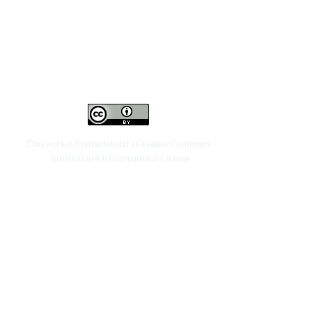
This work is licensed under a
Creative Commons
.
Attribution 4.0 International License