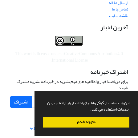
ارسال مقاله
تماس با ما
نقشه سایت
آخرین اخبار
This work is licensed under a
Creative Commons Attribution 4.0
.
International License
اشتراک خبرنامه
برای دریافت اخبار و اطلاعیه های مهم نشریه در خبرنامه نشریه مشترک
شوید.
اشتراک
این وب سایت از کوکی ها برای اطمینان از ارائه بهترین
خدمات استفاده می کند.
متوجه شدم
سامانه مدیریت نشریات علمی.
طراحی و پیاده سازی از
سیناوب