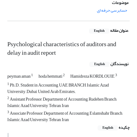
موضوعات
حسابرسی حرفه ای
عنوان مقاله
English
Psychological characteristics of auditors and
delay in audit report
نویسندگان
English
1
2
3
peyman aman
hoda hemmati
Hamidreza KORDLOUIE
1
Ph.D. Student in Accounting, UAE BRANCH, Islamic Azad
University.Dubai, United Arab Emirates.
2
Assistant Professor, Department of Accounting, Rudehen Branch,
Islamic Azad University, Tehran, Iran
3
Associate Professor, Department of Accounting, Eslamshahr Branch,
Islamic Azad University, Tehran, Iran
چکیده
English