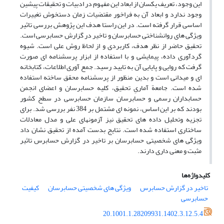
این وجود، تعریف یکسان از ابعاد این مفهوم در ادبیات و تحقیقات پیشین
وجود ندارد و ابعاد آن به فراخور مقتضیات زمان دستخوش تغییرات
اساسی قرار گرفته است. در این راستا هدف این پژوهش بررسی تاثیر
ویژگی های روانشناختی حسابرسان و تاخیر در گزارش حسابرسی است.
تحقیق حاضر از نظر هدف، کاربردی و از لحاظ روش علی است. شیوه
گردآوری داده، پیمایشی و با استفاده از ابزار پرسشنامه ای صورت
گرفت که روایی و پایایی آن به تایید رسید. جمع آوری اطلاعات، کتابخانه
ای و میدانی است و بدین منظور از پرسشنامه محقق ساخته استفاده
شده است. جامعة آماریِ تحقیق، کلیه حسابرسان و اعضای انجمن
حسابداران رسمی و حسابرسان سازمان حسابرسی در سطح کشور
بودند که بر این اساس، نمونه ای مشتمل بر 384 نفر بررسی شد. برای
تجزیه وتحلیل داده های تحقیق نیز آزمونهای علی و مدل معادلات
ساختاری استفاده شده است. نتایج بدست آمده از تحقیق نشان داد
ویژگی های شخصیتی حسابرسان بر تاخیر در گزارش حسابرس تاثیر
مثبت و معنی داری دارند.
کلیدواژه‌ها
تاخیر در گزارش حسابرس
ویژگی های شخصیتی حسابرسان
کیفیت
حسابرسی
20.1001.1.28209931.1402.3.12.5.4