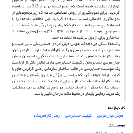
کوکران استفاده شده است که حجم نمونه برابر با 313 نفر محاسبه
گردید. برای نمونه‌گیری از روش تصادفی ساده که زیرمجموعه‌ای از
نمونه‌گیری احتمالی است، استفاده گردید. این مطالعه داده‌ها را با
استفاده از پرسش‌نامه استاندارد که روایی و پایایی آن تائید شده است ‌،
جمع‌آوری نموده است. از نرم‌افزار spss و pls و مدل‌سازی معادلات
ساختاری برای آزمون فرضیه‌ها استفاده شد.
یافته‌ها نشان می‌دهدکه هوش میان فردی حسابرسان تأثیر مثبت و
معناداری بر کیفیت حسابرسی و رفتار کارآفرینانه دارد. علاوه بر این،
رفتار کارآفریانه نقش مثبت و معناداری در میانجیگری رابطه بین هوش
میان فردی حسایرسان و کیفیت حسابرسی دارد. نتایج حاکی از آن است
یک موسسه حسابرسی در قالب ساختار سازمانی زمانی گزارش های با
کیفیت ارائه خواهد کرد که براساس ویژگی های روانشناختی و داشتن
رفتار کارآفرینانه قابلیت لازم برای ایجاد یک تعامل بلندمدت بین
حسابرسان با دیگران را ایجاد نماید. در واقع می تواند موجب دستیابی
یک مزیت رقابتی پایدار در محیط دائما درحال تغییر باشد.
کلیدواژه‌ها
هوش میان فردی
کیفیت حسابرسی
رفتار کارآفرینانه
موضوعات
حسابرسی حرفه ای