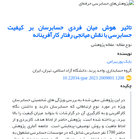
تاثیر هوش میان فردی حسابرسان بر کیفیت
حسابرسی با نقش میانجی رفتار کارآفرینانه
نوع مقاله : مقاله پژوهشی
نویسنده
بابک پوربهرامی
گروه حسابداری، واحد پرند، دانشگاه آزاد اسلامی، تهران، ایران
10.22034/jpar.2023.2009801.1208
چکیده
در این پژوهش سعی شده به بررسی ویژگی های شخصیتی حسابرسان
ویژه در مورد نوع ارتباطاتی که حسابرسان دارند و داشتن نگاه
کارآفرینی و به کارگیری آن در گزارشات تا بتواند میزان کیفیت را بالا
ببرد، پرداخته شده است. پژوهش حاضر از لحاظ هدف، کاربردی و از
لحاظ ماهیت و روش توصیفی-پیمایشی است. جامعه آماری پژوهش
حاضر 1700 نفر حسابرس شاغل که در موسسات حسابرسی مشغول به
فعالیت هستند انتخاب شد. به‌منظور برآورد حجم نمونه از فرمول