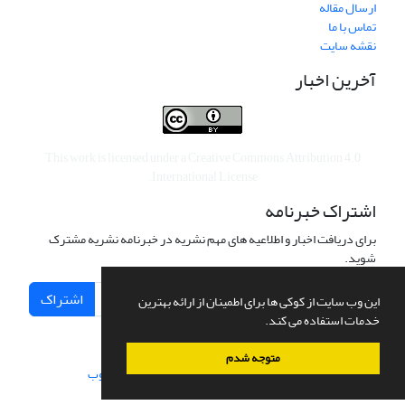
ارسال مقاله
تماس با ما
نقشه سایت
آخرین اخبار
This work is licensed under a
Creative Commons Attribution 4.0
.
International License
اشتراک خبرنامه
برای دریافت اخبار و اطلاعیه های مهم نشریه در خبرنامه نشریه مشترک
شوید.
اشتراک
این وب سایت از کوکی ها برای اطمینان از ارائه بهترین
خدمات استفاده می کند.
متوجه شدم
سامانه مدیریت نشریات علمی.
طراحی و پیاده سازی از
سیناوب