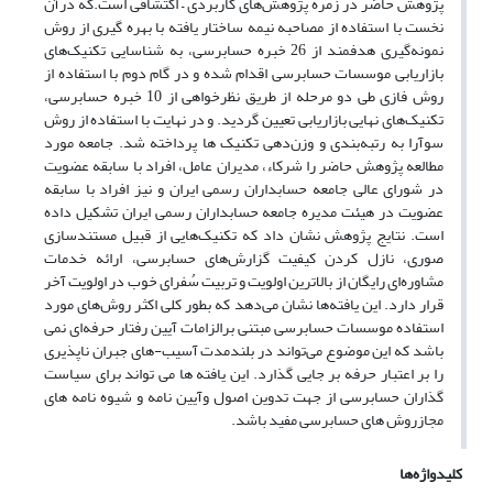
پژوهش حاضر در زمره پژوهش‌های کاربردی – اکتشافی است.که درآن
نخست با استفاده از مصاحبه نیمه ساختار یافته با بهره گیری از روش
نمونه‌گیری هدفمند از 26 خبره حسابرسی، به شناسایی تکنیک‌های
بازاریابی موسسات حسابرسی اقدام شده و در گام دوم با استفاده از
روش فازی طی دو مرحله از طریق نظرخواهی از 10 خبره حسابرسی،
تکنیک‌های نهایی بازاریابی تعیین گردید. و در نهایت با استفاده از روش
سوآرا به رتبه‌بندی و وزن‌دهی تکنیک ها پرداخته شد. جامعه مورد
مطالعه پژوهش حاضر را شرکاء، مدیران عامل، افراد با سابقه عضویت
در شورای عالی جامعه حسابداران رسمی ایران و نیز افراد با سابقه
عضویت در هیئت مدیره جامعه حسابداران رسمی ایران تشکیل داده
است. نتایج پژوهش نشان داد که تکنیک‌هایی از قبیل مستندسازی
صوری، نازل کردن کیفیت گزارش‌های حسابرسی، ارائه خدمات
مشاوره‌ای رایگان از بالاترین اولویت و تربیت سُفرای خوب در اولویت آخر
قرار دارد. این یافته‌ها نشان می‌دهد که بطور کلی اکثر روش‌های مورد
استفاده موسسات حسابرسی مبتنی برالزامات آیین رفتار حرفه‌ای نمی
باشد که این موضوع می‌تواند در بلندمدت آسیب-های جبران ناپذیری
را بر اعتبار حرفه بر جایی گذارد. این یافته ها می تواند برای سیاست
گذاران حسابرسی از جهت تدوین اصول وآیین نامه و شیوه نامه های
مجازروش های حسابرسی مفید باشد.
کلیدواژه‌ها