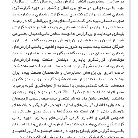
در سازمان حسابرسی و انتشار گزارش یکپارچه سال 1399 آن سازمان
نوید بخش تحولاتی در سطح بین الملل و کشور در حوزه گزارشگری
پایداری است.درایران شرکت های بیمه گزارش پایداری یا یکپارچه به
صورت مستقل تهیه نمی کنند.شرکت‌های مطرح بین‌المللی که در زمینه
بیمه اتکایی با ایران در گذشته همکاری می‌کردند اقدام به تهیه گزارش
پایداری می‌نمایند و این گزارش ها توسط شخص ثالثی اطمینان بخشی می
شود.از همین رو،هدف اصلی این پژوهش بررسی دیدگاه حسابرسان و
خبرگان صنعت بیمه نسبت به ضرورت تهیه و اطمینان بخشی گزارش‌های
پایداری است.برای بررسی دیدگاه خبرگان صنعت بیمه ایران نسبت به
مؤلفه‌های گزارشگری پایداری، ذینفعان صنعت بیمه،گزارش‌های
پایداری و اطمینان بخشی آن از مصاحبه نیمه ساختاریافته استفاده شد.
جامعه آماری این پژوهش حسابرسان و متخصصان صنعت بیمه ایران
بودند.در ابتدا تعدادی از مصاحبه‌شوندگان با روش نمونه‌گیری
هدفمند انتخاب شدندوسپس با استفاده از نمونه‌گیری گلوله برفی با
سایر افراد مصاحبه انجام پذیرفت.39 خبره در نمونه پژوهش حضور
داشتند. یافته‌ها نشان داد که شرکت‌های بیمه طیف وسیعی ازذینفعان
رابه‌عنوان مخاطبان گزارش‌های پایداری خود در نظر می‌گیرند.یافته‌های
پژوهش حاکی از آن است که دیدگاه‌ها و رویکردهای متفاوتی در
خصوص الزامی و اختیاری کردن گزارش‌های پایداری، دوره زمانی
گزارشگری پایداری،واحد تهیه‌کننده گزارش‌های پایداری و نهاد اطمینان
بخشی به گزارش‌های پایداری وجود دارد.مصاحبه‌شوندگان بر اهمیت و
ضرورت تهیه گزارشگری پایداری و اطمینان بخشی آن تأکید داشتند.