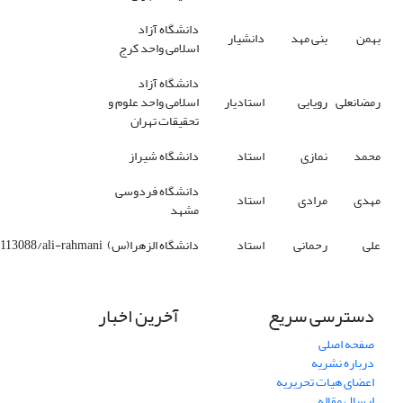
دانشگاه آزاد
بهمن
بنی مهد
دانشیار
اسلامی واحد کرج
دانشگاه آزاد
رمضانعلی
رویایی
استادیار
اسلامی واحد علوم و
تحقیقات تهران
محمد
نمازی
استاد
دانشگاه شیراز
دانشگاه فردوسی
مهدی
مرادی
استاد
مشهد
علی
رحمانی
استاد
دانشگاه الزهرا(س)
3113088/ali-rahmani/
دسترسی سریع
آخرین اخبار
صفحه اصلی
درباره نشریه
اعضای هیات تحریریه
ارسال مقاله