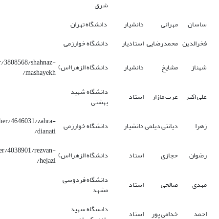
شرق
ساسان
مهرانی
دانشیار
دانشگاه تهران
فخرالدین
محمدرضایی
استادیار
دانشگاه خوارزمی
er/3808568/shahnaz-
شهناز
مشایخ
دانشیار
دانشگاه الزهرا(س)
mashayekh/
دانشگاه شهید
علی اکبر
عرب مازار
استاد
بهشتی
cher/4646031/zahra-
زهرا
دیانتی دیلمی
دانشیار
دانشگاه خوارزمی
dianati/
her/4038901/rezvan-
رضوان
حجازی
استاد
دانشگاه الزهرا(س)
hejazi/
دانشگاه فردوسی
مهدی
صالحی
استاد
مشهد
دانشگاه شهید
احمد
خدامی پور
استاد