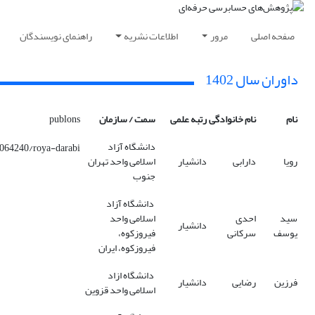
صفحه اصلی
مرور
اطلاعات نشریه
راهنمای نویسندگان
داوران سال 1402
نام
نام خانوادگی
رتبه علمی
سمت / سازمان
publons
دانشگاه آزاد
4064240/roya-darabi
رویا
دارابی
دانشیار
اسلامی واحد تهران
جنوب
دانشگاه آزاد
سید
احدی
اسلامی واحد
دانشیار
یوسف
سرکانی
فیروزکوه،
فیروزکوه، ایران
دانشگاه ازاد
فرزین
رضایی
دانشیار
اسلامی واحد قزوین