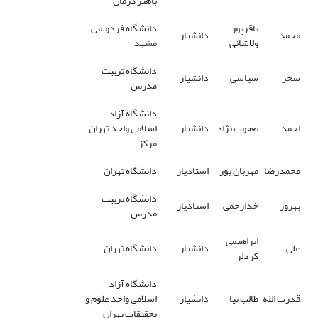
باهنر کرمان
باقرپور
دانشگاه فردوسی
محمد
دانشیار
ولاشانی
مشهد
دانشگاه تربیت
سحر
سپاسی
دانشیار
مدرس
دانشگاه آزاد
احمد
یعقوب نژاد
دانشیار
اسلامی واحد تهران
مرکز
محمدرضا
مهربان پور
استادیار
دانشگاه تهران
دانشگاه تربیت
بهروز
خدارحمی
استادیار
مدرس
ابراهیمی
علی
دانشیار
دانشگاه تهران
کردلر
دانشگاه آزاد
قدرت الله
طالب نیا
دانشیار
اسلامی واحد علوم و
تحقیقات تهران