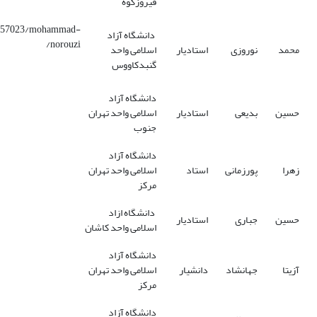
فیروزکوه
/2957023/mohammad-
دانشگاه آزاد
norouzi/
محمد
نوروزی
استادیار
اسلامی واحد
گنبدکاووس
دانشگاه آزاد
حسین
بدیعی
استادیار
اسلامی واحد تهران
جنوب
دانشگاه آزاد
زهرا
پورزمانی
استاد
اسلامی واحد تهران
مرکز
دانشگاه ازاد
حسین
جباری
استادیار
اسلامی واحد کاشان
دانشگاه آزاد
آزیتا
جهانشاد
دانشیار
اسلامی واحد تهران
مرکز
دانشگاه آزاد