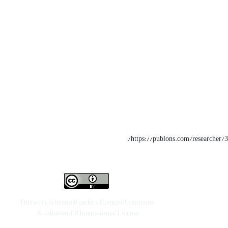
https://publons.com/researcher/
This work is licensed under a
Creative Commons
.
Attribution 4.0 International License