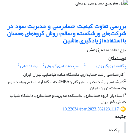
بررسی تفاوت کیفیت حسابرسی و مدیریت سود در
شرکت‌های ورشکسته و سالم: روش گروه‌های همسان
با استفاده از یادگیری ماشین
نوع مقاله : مقاله پژوهشی
نویسندگان
3
2
1
پگاه صابری گهروئی
سپیده صابری گهروئی
رضا داغانی
1
کارشناسی ارشد حسابداری، دانشگاه علامه طباطبایی، تهران، ایران
2
کارشناسی ارشد مدیریت بازرگانی (MBA)، دانشگاه آزاد اسلامی، واحدعلوم
و تحقیقات، تهران، ایران.
3
استادیار ،گروه حسابداری ، دانشکده مدیریت و حسابداری، دانشگاه شهاب
دانش ،قم ،ایران
10.22034/jpar.2023.562123.1117
چکیده
چکیده