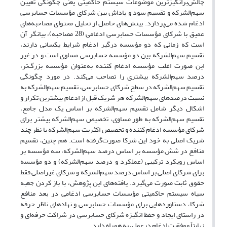
چالش‌برانگیزترین موضوعات سیستم حاکمیتی یعنی چگونگی تعیین
سهم‌الشرکه و تقسیم سود و پاداش بین شرکای مؤسسات حسابرسی
ادغام شده می‌پردازد. بینش‌های حاصل از تحلیل محتوای مصاحبه‌های
عمیق با شرکای مؤسسات حسابرسی ادغامی (28 مصاحبه)، بیانگر آن
است که زمانی که دو مؤسسه درگیر ادغام شرایط یکسانی دارند،
تقسیم سهم‌الشرکه بین دو مؤسسه حسابرسی مساوی است و در غیر
این صورت اغلب مؤسسه ادغام کننده به‌عنوان مؤسسه بزرگ‌تر،
درصد سهم‌الشرکه بیشتری را تصاحب می‌کند. در مورد چگونگی
تقسیم سهم‌الشرکه در سطح شرکای حسابرسی، تقسیم سهم‌الشرکه به
نسبت درصدهای سهم‌الشرکه هر شریک قبل از ادغام بیشترین تکرار و
اشکال دیگر شامل تقسیم سهم‌الشرکه بر اساس یک مدل جامع،
تقسیم سهم‌الشرکه به طور مساوی، تخصیص سهم‌الشرکه بیشتر برای
شرکای مؤسسه ادغام کننده و تخصیص اکثریت سهم‌الشرکه با نظر چند
شریک اصلی به خود این شرکا صورت‌گرفته است. هم چنین، تقسیم
منافع در شش مؤسسه بر اساس درصد سهم‌الشرکه، سه مؤسسه بر
اساس رویکرد ترکیبی (عملکرد و درصد سهم‌الشرکه) و دو مؤسسه
برای شرکای اصلی بر اساس درصد سهم‌الشرکه و شرکای غیراصلی فقط
حقوق ثابت صورت می‌گیرد. یافته‌های این پژوهش، با باز کردن جعبه
سیاه سیستم حاکمیتی مؤسسات حسابرسی ادغامی در بعد منافع
شرکا، دستاوردهایی برای مؤسسات حسابرسی و نهادهای ناظر حرفه
در راستای ایجاد و حفظ انگیزه شرکای حسابرسی در شراکت حرفه‌ای و
نهایتاً موفقیت ادغام درعمل، به همراه دارد.