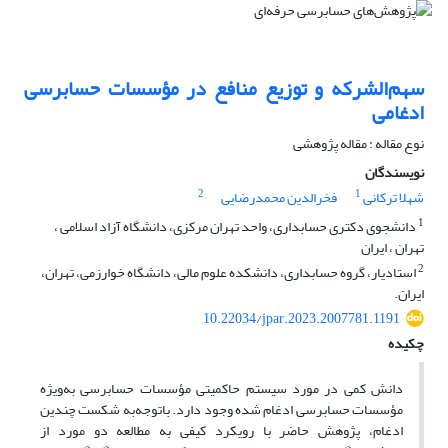
سهم‌الشرکه و توزیع منافع در مؤسسات حسابرسی
ادغامی
نوع مقاله : مقاله پژوهشی
نویسندگان
2
1
شهلا ترکانی
فخرالدین محمدرضایی
1
دانشجوی دکتری حسابداری، واحد تهران مرکزی، دانشگاه آزاد اسلامی ،
تهران ، ایران
2
استادیار، گروه حسابداری، دانشکده علوم مالی، دانشگاه خوارزمی، تهران،
ایران.
10.22034/jpar.2023.2007781.1191
چکیده
دانش کمی در مورد سیستم حاکمیتی مؤسسات حسابرسی به‌ویژه
مؤسسات حسابرسی ادغام شده وجود دارد. باتوجه‌به شکست چندین
ادغام، پژوهش حاضر با رویکرد کیفی به مطالعه دو مورد از