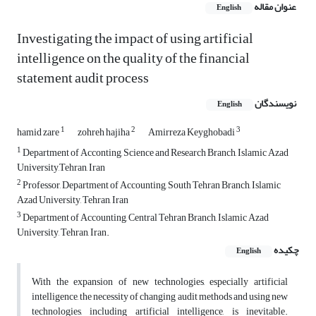
عنوان مقاله
English
Investigating the impact of using artificial
intelligence on the quality of the financial
statement audit process
نویسندگان
English
1
2
3
hamid zare
zohreh hajiha
Amirreza Keyghobadi
1
Department of Acconting, Science and Research Branch, Islamic Azad
University,Tehran, Iran
2
Professor, Department of Accounting, South Tehran Branch, Islamic
Azad University, Tehran, Iran
3
Department of Accounting, Central Tehran Branch, Islamic Azad
University, Tehran, Iran.
چکیده
English
With the expansion of new technologies, especially artificial
intelligence, the necessity of changing audit methods and using new
technologies, including artificial intelligence, is inevitable.