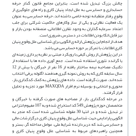
چالش بزرگ تبدیل شده است، بنابراین مجامع قانون گذار حرفه
حسابداری و حسابرسی به علل ایجاد پنهان کاری و راه های جلوگیری از
وقوع رفتار متقلبانه توجه خاصی داشته اند، حرفه حسابرسی به عنوان
یک فعالیت نظارتی و یکی از ساز وکارهای حاکمیت شرکتی برای جلب
اعتماد سرمایه گذاران به وجود تقارن اطلاعاتی، منصفانه بودن بازار و
نیز قابل اتکا بودن اطلاعات در دسترس،ضروری است.
هدف از انجام این پژوهش ارائه ی الگویی برای شناسایی علل وقوع پنهان
کاری اطلاعات با تمرکز بر حوزه حسابرسی می باشد.
در این پژوهش از روش کیفی با رویکرد مبتنی بر نظریه پردازی زمینه ای
یا گراندد تئوری استفاده شده است. جمع آوری داده ها با استفاده از
تکنیک مصاحبه نیمه ساختار یافته از 16 نفر از خبرگان با بیش از 12
سال سابقه کاری که به روش نمونه گیری هدفمند (گلوله برفی) انتخاب
شده اند، صورت گرفته است. داده های پژوهش به کمک کدگذاری باز،
محوری و انتخابی و بوسیله نرم افزار MAXQDA مورد تجزیه و تحلیل
قرار گرفتند.
در مرحله کدگذاری باز، از مصاحبه های صورت گرفته با خبرگان و
متخصصان حوزه پژوهش 549 کد استخراج شده و به 107 مفهوم انتزاعی
تر تبدیل شده و در انتها 30 مقوله شناسایی شده است که منجر به
الگویی پارادایمی جهت شناسایی علل وقوع پنهان کاری درگزارشات مالی
و حسابرسی شد که دربردارنده شرایط علی، عوامل مداخله گر، بستر و
همچنین راهبردهای مربوط به شناسایی علل وقوع پنهان کاری و