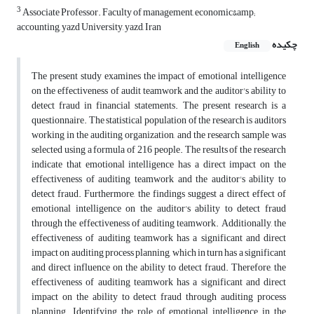
3
Associate Professor. Faculty of management, economic&amp;
accounting, yazd University, yazd, Iran‎
چکیده
English
The present study examines the impact of emotional intelligence
on ‎the effectiveness of audit teamwork and the auditor's ability to
detect ‎fraud in financial statements. The present research is a
questionnaire. ‎The statistical population of the research is auditors
working in the ‎auditing organization, and the research sample was
selected using a ‎formula of 216 people. The results of the research
indicate that ‎emotional intelligence has a direct impact on the
effectiveness of ‎auditing teamwork and the auditor's ability to
detect fraud. ‎Furthermore, the findings suggest a direct effect of
emotional ‎intelligence on the auditor's ability to detect fraud
through the ‎effectiveness of auditing teamwork. Additionally, the
effectiveness ‎of auditing teamwork has a significant and direct
impact on auditing ‎process planning, which in turn has a significant
and direct influence ‎on the ability to detect fraud. Therefore, the
effectiveness of auditing ‎teamwork has a significant and direct
impact on the ability to detect ‎fraud through auditing process
planning.‎‏ ‏Identifying the role of ‎emotional intelligence in the