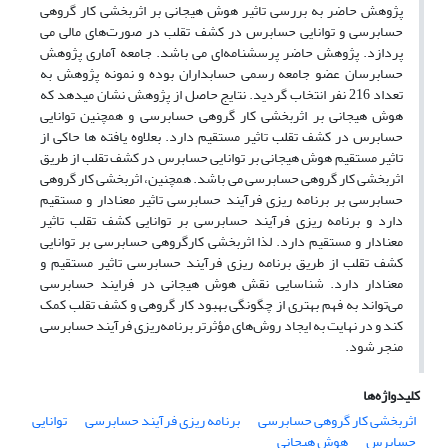
پژوهش حاضر به بررسی تاثیر هوش هیجانی بر اثربخشی کار گروهی
حسابرسی و توانایی حسابرس ‏در کشف تقلب در صورت‌های مالی می
پردازد. پژوهش حاضر پرسشنامه‌ای می باشد. جامعه ‏آماری پژوهش
حسابرسان عضو جامعه رسمی حسابداران بوده و نمونه پژوهش به
تعداد 216 نفر ‏انتخاب گردید‌. نتایج حاصل از پژوهش نشان میدهد که
هوش هیجانی بر اثربخشی کار گروهی ‏حسابرسی و همچنین توانایی
حسابرس در کشف تقلب تاثیر مستقیم دارد. بعلاوه یافته ها حاکی از
‏تاثیر مستقیم هوش هیجانی بر توانایی حسابرس در کشف تقلب از طریق
اثربخشی کار گروهی ‏حسابرسی می باشد. همچنین، اثربخشی کار گروهی
حسابرسی بر برنامه ریزی فرآیند حسابرسی ‏تاثیر معنادار و مستقیم
دارد و برنامه ریزی فرآیند حسابرسی بر توانایی کشف تقلب تاثیر
معنادار و ‏مستقیم دارد. لذا اثربخشی کارگروهی حسابرسی بر توانایی
کشف تقلب از طریق برنامه ریزی ‏فرآیند حسابرسی تاثیر مستقیم و
معنادار دارد. شناسایی نقش هوش هیجانی در فرایند حسابرسی
‏می‌تواند به فهم بهتری از چگونگی بهبود کار گروهی و کشف تقلب کمک
کند و در نهایت به ‏ایجاد روش‌های مؤثرتر برنامه‌ریزی فرآیند حسابرسی
منجر شود.‏
کلیدواژه‌ها
اثربخشی کار گروهی حسابرسی
برنامه ریزی فرآیند حسابرسی
توانایی
حسابرس
هوش هیجانی‏