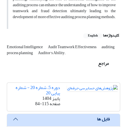
auditing process can enhance the ‎understanding of how to improve
teamwork and fraud detection, ‎ultimately leading to the
development of more effective auditing ‎process planning methods.‎
کلیدواژه‌ها
English
Emotional Intelligence
Audit Teamwork Effectiveness
auditing
process ‎planning
Auditor's Ability.‎
مراجع
دوره 5، شماره 20 - شماره
پیاپی 20
پاییز 1404
صفحه
84-115
فایل ها