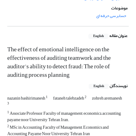
موضوعات
حسابرسی حرفه ای
عنوان مقاله
English
The effect of emotional intelligence on the
‎effectiveness of auditing teamwork and the
‎auditor's ability to detect fraud: The role of
‎auditing process planning‎
نویسندگان
English
1
2
nazanin bashirimanesh
fataneh talebzadeh
zohreh aremanesh
3
1
Associate Professor, Faculty of management, economic& accounting,
payame noor University, Tehran, Iran.
2
MSc in Accounting, Faculty of Management, Economics and
Accounting, Payame ‎Noor University, Tehran, Iran