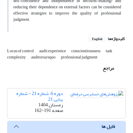
self-confidence and independence in decision-making) and
reducing their dependence on external factors can be considered
effective strategies to improve the quality of professional
judgment.
کلیدواژه‌ها
English
Locus of control
audit experience
conscientiousness
task
complexity
auditors&‌‌‌‌rsquo
professional judgment
مراجع
دوره 6، شماره 21 - شماره
پیاپی 21
زمستان 1404
صفحه
162-191
فایل ها