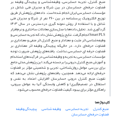
منبع کنترل، تجربه حسابرسی، وظیفه‌شناسی و پیچیدگی وظیفه بر
قضاوت حرفه‌ای حسابرسان در بین شرکا و مدیران فنی شاغل در
مؤسسات حسابرسی ایران انجام شده است. داده‌های پژوهش از طریق
توزیع الکترونیک پرسشنامه در بین ۲۶۰ نفر از شرکا و مدیران فنی
شاغل و با استفاده از روش نمونه گیری دردسترس در سال ۱۴۰۳
گردآوری شد. تحلیل داده‌ها با مدل‌سازی معادلات ساختاری و نرم‌افزار
Smart PLS انجام گرفت. نتایج پژوهش نشان داد که تجربه حسابرسی و
وظیفه‌شناسی اثر مثبت و معنادار و منبع کنترل اثر منفی و معناداری بر
قضاوت حرفه‌ای دارد، در حالی‌که پیچیدگی وظیفه اثر معناداری بر
قضاوت حرفه ای حسابرسی نداشت. یافته‌های پژوهش ضرورت توجه
مؤسسات حسابرسی به تجربه و وظیفه‌شناسی در فرآیندهای استخدام
و آموزش منبع کنترل درونی را برجسته می‌کند.ا ین پژوهش مدلی جامع
برای بررسی عوامل روان‌شناختی، تجربی و شخصیتی مؤثر بر قضاوت
حرفه‌ای ارائه می‌دهد. همچنین، یافته‌های پژوهش نشان می‌دهد که
تقویت منبع کنترل درونی حسابرسان (افزایش اعتماد به نفس و
استقلال در تصمیم‌گیری) و کاهش وابستگی آنها به عوامل بیرونی،
راهکاری مؤثر برای بهبود کیفیت قضاوت حرفه‌ای محسوب می‌شود.
کلیدواژه‌ها
منبع کنترل
تجربه حسابرسی
وظیفه شناسی
پیچیدگی وظیفه
قضاوت حرفه‌ای حسابرسان