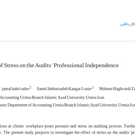
ال باطنی
of Stress on the Audits' Professional Independence
2
2
jamal bahri sales
Saeed Jabbarzadeh Kangar Louie
Mohsen Haghvardi Z
Accounting, Urmia Branch, Islamic Azad University, Urmia, Iran
ssor, Department of Accounting, Urmia Branch, Islamic Azad University, Urmia, Ir
ons at clients’ workplace poses pressure and stress on auditing process. Further
. The present study purports to investigate the effect of stress on the audits’ 