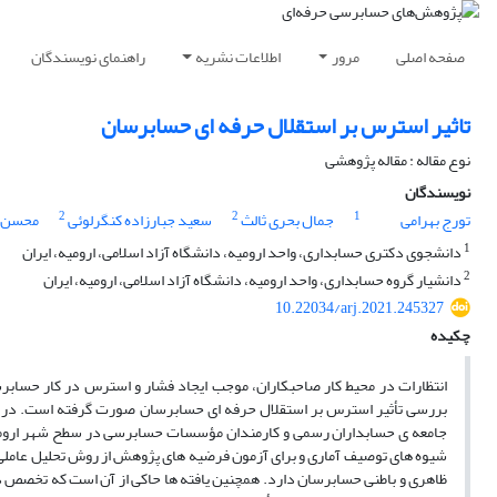
صفحه اصلی
مرور
اطلاعات نشریه
راهنمای نویسندگان
تاثیر استرس بر استقلال حرفه ای حسابرسان
نوع مقاله : مقاله پژوهشی
نویسندگان
2
2
1
تورج بهرامی
جمال بحری ثالث
سعید جبارزاده کنگرلوئی
محسن ح
1
دانشجوی دکتری حسابداری، واحد ارومیه، دانشگاه آزاد اسلامی، ارومیه، ایران
2
دانشیار گروه حسابداری، واحد ارومیه، دانشگاه آزاد اسلامی، ارومیه، ایران
10.22034/arj.2021.245327
چکیده
انتظارات در محیط کار صاحبکاران، موجب ایجاد فشار و استرس در کار حسا
بررسی تأثیر استرس بر استقلال حرفه ای حسابرسان صورت گرفته است. در ا
شیوه های توصیف آماری و برای آزمون فرضیه های پژوهش از روش تحلیل عاملی و
ظاهری و باطنی حسابرسان دارد. همچنین یافته ها حاکی از آن است که تخصص در