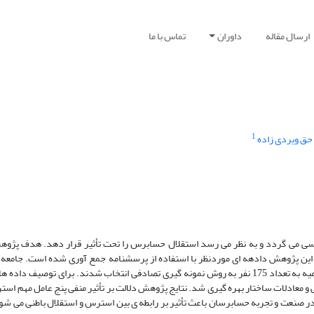
ارسال مقاله
داوران
تماس با ما
1
ق ویردی زاده
برسی می گردد و به نظر می رسد استقلال حسابرس را تحت تأثیر قرار دهد. هدف پژ
ین پژوهش دادهه ای موردنظر با استفاده از پرسشنامه جمع آوری شده است. جامعه 
جامعه ی حسابداران رسمی و کارمندان مؤسسات حسابرسی در سطح شهر ارومیه به تعداد 175 نفر به روش نمونه گیری تصادفی انتخاب شدند. برای
 معادلات ساختار بهره گیری شد. نتایج پژوهش دلالت بر تأثیر منفی پنج عامل مهم است
 صنعت و تجربه حسابرسان باعث تأثیر بر رابطه ی بین استرس و استقلال باطنی می شوند