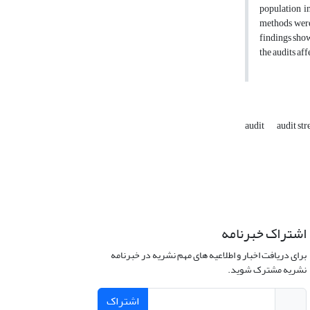
population i
methods were 
findings show
the audits af
audit
audit str
اشتراک خبرنامه
برای دریافت اخبار و اطلاعیه های مهم نشریه در خبرنامه
نشریه مشترک شوید.
اشتراک