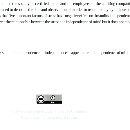
ncluded the society of certified audits and the employees of the auditing compa
used to describe the data and observations. In order to test the study hypotheses
 that five important factors of stress have negative effect on the audits’ independ
fects the relationship between the stress and independence of mind, but it does not m
ess
audit independence
independence in appearance
independence of mind
This work is licensed under a
Creative Commons
.
Attribution 4.0 International License