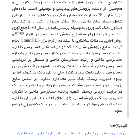
کشاورزی است. این پژوهش از حیث هدف یک پژوهش کاربردی و
هم‌چنین، از دسته پژوهش‌های پیمایشی و توصیفی است. داده‌های
مورد نیاز از 78 نفر از صاحب‌نظران بانکی در رده‌های مختلف سازمانی
شامل حسابرسان داخلی و بازرسان، مدیران ارشد و کارشناسان
مسئول بانک کشاورزی به وسیله پرسش‌نامه در سال 1398جمع‌آوری
شد. تجزیه و تحلیل فرضیه‌های پژوهش با استفاده از نرم‌افزار SPSS و
روش آماری معادلات ساختاری با استفاده از نرم‌افزار Smart PLS انجام
گردید. نتایج پژوهش نشان داد که عوامل استقلال حسابرسی داخلی،
صلاحیت حسابرسان داخلی، حمایت مدیریت از حسابرسی داخلی، اندازه
حسابرسی داخلی و ارتباط حسابرسان داخلی و مستقل بر اثربخشی
حسابرسی داخلی تأثیر مثبت معناداری دارند. هم‌چنین اثربخش بودن
حسابرسی داخلی باعث بهبود کنترل‌های داخلی بانک می‌شوند اما بر
بهبود مدیریت ریسک بانک تأثیر معناداری ندارد. بر اساس نتایج
پژوهش بهتر است ضمن مشارکت حسابرسان داخلی با مدیریت ریسک
در فرایند ارزیابی ریسک، تنظیم برنامه حسابرسی داخلی با نگرش
مبتنی بر ریسک برای شناسایی اولویت‌های فعالیت حسابرسان داخلی،
زمینه اثربخشی مؤثرتر حسابرسی داخلی را در بانک کشاورزی فراهم
نمود.
کلیدواژه‌ها
اثربخشی حسابرسی داخلی
استقلال حسابرسان داخلی
ارتباط بین