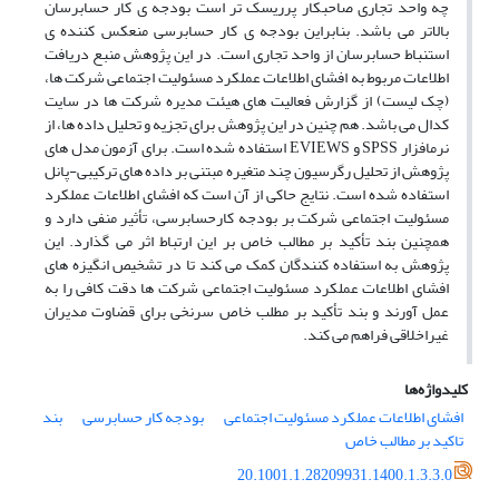
چه واحد تجاری صاحبکار پرریسک تر است بودجه ی کار حسابرسان
بالاتر می باشد. بنابراین بودجه ی کار حسابرسی منعکس کننده ی
استنباط حسابرسان از واحد تجاری است. در این پژوهش منبع دریافت
اطلاعات مربوط به افشای اطلاعات عملکرد مسئولیت اجتماعی شرکت ها،
(چک لیست) از گزارش فعالیت های هیئت مدیره شرکت ها در سایت
کدال می باشد. هم چنین در این پژوهش برای تجزیه و تحلیل داده ها، از
نرمافزار SPSS و EVIEWS استفاده شده است. برای آزمون مدل های
پژوهش از تحلیل رگرسیون چند متغیره مبتنی بر داده های ترکیبی-پانل
استفاده شده است. نتایج حاکی از آن است که افشای اطلاعات عملکرد
مسئولیت اجتماعی شرکت بر بودجه کارحسابرسی، تأثیر منفی دارد و
همچنین بند تأکید بر مطالب خاص بر این ارتباط اثر می گذارد. این
پژوهش به استفاده کنندگان کمک می کند تا در تشخیص انگیزه های
افشای اطلاعات عملکرد مسئولیت اجتماعی شرکت ها دقت کافی را به
عمل آورند و بند تأکید بر مطلب خاص سرنخی برای قضاوت مدیران
غیراخلاقی فراهم می کند.
کلیدواژه‌ها
افشای اطلاعات عملکرد مسئولیت اجتماعی
بودجه کار حسابرسی
بند
تاکید بر مطالب خاص
20.1001.1.28209931.1400.1.3.3.0