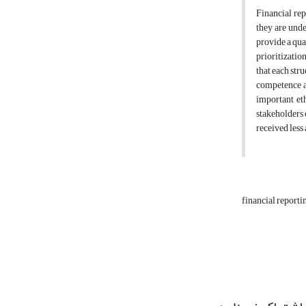
Financial rep
they are unde
provide a qua
prioritizatio
that each stru
competence an
important eth
stakeholders 
received less 
financial reporti