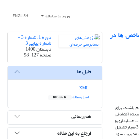
ورود به سامانه
ENGLISH
شاخص ها در
دوره 1، شماره 3 -
شماره پیاپی 3
تابستان 1400
صفحه
98-127
فایل ها
XML
اصل مقاله
803.66 K
هم باشند، برای
میخته آکتشافی
هم رسانی
ات حسابداری و
حسابرسی صورت پذیرفته است. مدل کیفی پژوهش شامل 3 سازه اصلی (افشای مسئولیت اجتماعی، اخلاق حرفه‌ای و مدیریت لحن (لحن گزارشگری) است که هر سازه از 3 معیار تشکیل
ارجاع به این مقاله
‌ای، مدیریت سود