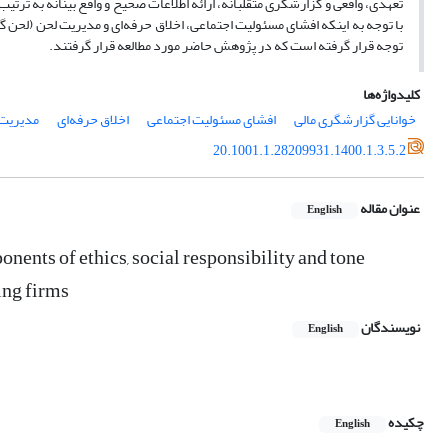
تعهدی، واقعی و گزارشگری متقلبانه، ارائه اطلاعات صحیح و واقع بینانه به تر
با توجه به اینکه افشای مسئولیت اجتماعی، اخلاق حرفه‌ای و مدیریت لحن (لحن گ
توجه قرار گرفته ‌است که در پژوهش حاضر مورد مطالعه قرار گرفتند.
کلیدواژه‌ها
خوانایی گزارشگری مالی
افشای مسئولیت اجتماعی
اخلاق حرفه‌ای
مدیریت
20.1001.1.28209931.1400.1.3.5.2
عنوان مقاله
English
nents of ethics, social responsibility and tone
ing firms
نویسندگان
English
چکیده
English