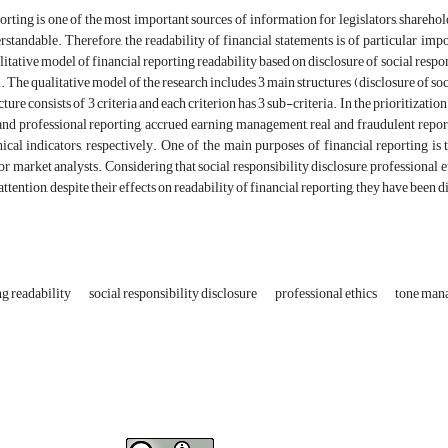
orting is one of the most important sources of information for legislators, sharehold
rstandable. Therefore, the readability of financial statements is of particular im
litative model of financial reporting readability based on disclosure of social respo
n. The qualitative model of the research includes 3 main structures (disclosure of so
cture consists of 3 criteria and each criterion has 3 sub-criteria. In the prioritizatio
d professional reporting, accrued earning management, real and fraudulent reporti
ical indicators, respectively. One of the main purposes of financial reporting is
or market analysts. Considering that social responsibility disclosure, professional
attention, despite their effects on readability of financial reporting, they have been d
ng readability
social responsibility disclosure
professional ethics
tone man