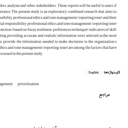
ers, analysts and other stakeholders. These reports will be useful to users if
portance.The present study is an exploratory combined research that aims to
nsibility, professional ethics and tone management (reporting tone) and their
cial responsibility, professional ethics and tone management (reporting tone)
n section (based on fuzzy nonlinear preferences technique), indicators of skill,
ng, providing accurate and realistic information were selected as the most
 to provide the information needed to make decisions to the organization’s
 ethics and tone management (reporting tone) are among the factors that have
iscussed in the present study.
کلیدواژه‌ها
English
agement
prioritization
مراجع