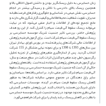
زنان حسابرس به دلیل ریسک‌گریز بودن و داشتن اصول اخلاقی بالا و
همچنین ریسک بالای دادرسی با تلاش و رسیدگی بیشتر در انجام
حسابرسی، نقش مهمی در شناسایی و جلوگیری رفتارهای فرصت‌طلبانه
مدیران، تقویت شفافیت محیط اطلاعاتی و کیفیت گزارشگری مالی دارند و
مانع تجمیع توده‌ای از اطلاعات و اخبار منفی می‌شود که در نهایت
می‌تواند ریسک سقوط آتی قیمت سهام را کنترل کند. از این رو هدف
پژوهش حاضر، بررسی تاثیر جنسیت شریک موسسه حسابرسی بر
ریسک سقوط آتی قیمت سهام شرکت است. برای آزمون فرضیه پژوهش
از اطلاعات مالی شرکت‌های پذیرفته‌شده در بورس اوراق بهادار تهران
بین سال‌های 1393 تا 1398 و برای نمونه نهایی متشکل از 155 شرکت
انتخاب گردید. پس از اندازه‌گیری متغیرهای پژوهش از تجزیه تحلیل
رگرسیون خطی چند متغیره و کنترل اثرات ثابت در سطح صنعت و سال،
برای آزمون فرضیه‌های‌ پژوهش استفاده ‌شده است. یافته‌های پژوهش
حاکی از آن است که جنسیت شریک موسسه حسابرسی بر ریسک سقوط
آتی قیمت سهام شرکت تاثیر منفی دارد. بر اساس یافته‌ها، سهامدارن و
سایر رائ دهندگان در مجموع عمومی سالیانه شرکت‌ها به منظور
کاهش ریسک سقوط قیمت سهام در آینده، موسسات حسابرسی که
دارای شریک زن هستند را انتخاب کنند. این پژوهش علاوه بر گسترش
مبانی نظری محدود موجود در زمینه جنسیت شریک موسسه حسابرسی
با نظارت بر کاهش ریسک، رشد پایدار را برای شرکت فراهم می‌آورد.