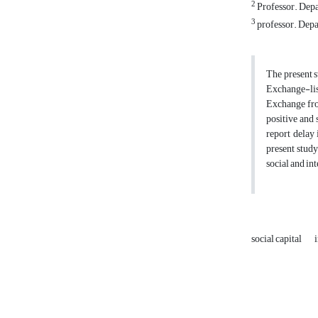
2
Professor. Depa
3
professor. Depa
The present s
Exchange-list
Exchange fro
positive and 
report delay 
present study
social and int
social capital