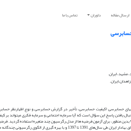
ارسال مقاله
داوران
تماس با ما
 حسابرسی
 مشهد، ایران.
اهدان،ایران.
‏های حسابرسی (کیفیت حسابرسی، تأخیر در گزارش حسابرسی و نوع اظهارنظر حسابر
دنبال یافتن پاسخ این سؤال است که آیا سرمایه اجتماعی و سرمایه فکری می‏تواند بر ک
بدین منظور، برای آزمون فرضیه‏ ها از مدل رگرسیون چند متغیره استفاده گردید. فرض
نیز با استفاده از نمونه‏ای متشکل از 1310 مشاهده پذیرفته‌شده در بورس اوراق بهادار ایران طی سال‌های 1391 تا 1397 و با بهره‏ گیر