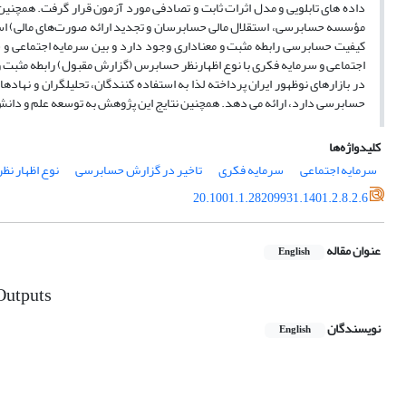
مؤسسه حسابرسی، استقلال مالی حسابرسان و تجدید ارائه صورت‌های مالی) است
کیفیت حسابرسی رابطه مثبت و معناداری وجود دارد و بین سرمایه اجتماعی و 
اجتماعی و سرمایه فکری با نوع اظهارنظر حسابرس (گزارش مقبول) رابطه مثبت 
در بازار‏های نوظهور ایران پرداخته لذا به استفاده‏ کنندگان، تحلیل‏گران و نه
حسابرسی دارد، ارائه می‏ دهد. همچنین نتایج این پژوهش به توسعه علم و دانش
کلیدواژه‌ها
سرمایه اجتماعی
سرمایه فکری
تاخیر در گزارش حسابرسی
نوع اظهار نظ
20.1001.1.28209931.1401.2.8.2.6
عنوان مقاله
English
 Outputs
نویسندگان
English