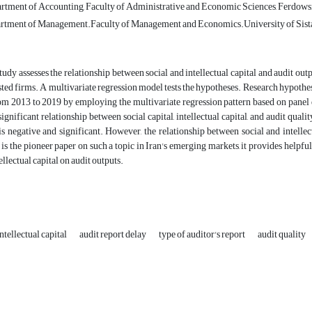
rtment of Accounting, Faculty of Administrative and Economic Sciences, Ferdowsi
rtment of Management.Faculty of Management and Economics.University of Sista
tudy assesses the relationship between social and intellectual capital and audit outp
ed firms. A multivariate regression model tests the hypotheses. Research hypothe
m 2013 to 2019 by employing the multivariate regression pattern based on panel d
significant relationship between social capital, intellectual capital, and audit quali
is negative and significant. However, the relationship between social and intellect
 is the pioneer paper on such a topic in Iran's emerging markets, it provides helpful 
ellectual capital on audit outputs.
intellectual capital
audit report delay
type of auditor's report
audit quality