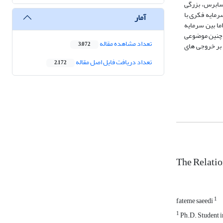
ل عاملی اکتشافی 5 متغیر (دوره تصدی، تغییر حسابرس، بزرگی
رمایه فکری با
آمار
ما بین سرمایه
ی چنین موضوعی
تعداد مشاهده مقاله
 بر خروجی‏ های
3,072
تعداد دریافت فایل اصل مقاله
2,172
The Relatio
1
fateme saeedi
1
Ph.D. Student i