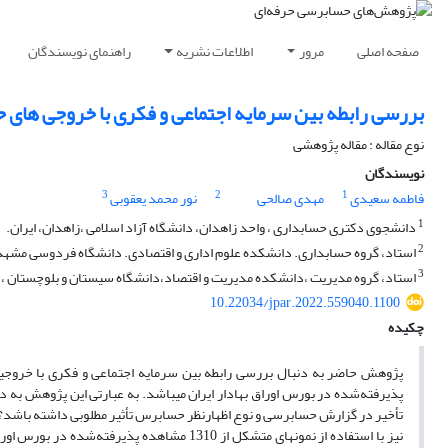
صفحه اصلی
مرور
اطلاعات نشریه
راهنمای نویسندگان
بررسی رابطه بین سرمایه اجتماعی و فکری با خروجی های
نوع مقاله : مقاله پژوهشی
نویسندگان
3
2
1
فاطمه سعیدی
مهدی صالحی
نور محمد یعقوبی
1
دانشجوی دکتری حسابداری ، واحد زاهدان، دانشگاه آزاد اسلامی ،زاهدان، ایران.
2
استاد، گروه حسابداری. دانشکده علوم اداری و اقتصادی. دانشگاه فردوسی مشهد،
3
استاد، گروه مدیریت ،دانشکده مدیریت و اقتصاد،دانشگاه سیستان و بلوچستان ، ز
10.22034/jpar.2022.559040.1100
چکیده
پژوهش حاضر به دنبال بررسی رابطه بین سرمایه اجتماعی و فکری با خروجی
پذیرفته‌شده در بورس اوراق بهادار ایران می‏باشد. به عبارتی این پژوهش به 
تأخیر در گزارش حسابرسی و نوع اظهارنظر حسابرس تأثیر مطلوبی داشته باشد؟ 