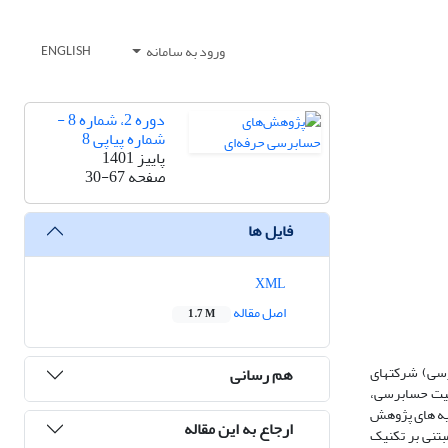
ورود به سامانه
ENGLISH
دوره 2، شماره 8 -
شماره پیاپی 8
پاییز 1401
صفحه
30-67
فایل ها
XML
اصل مقاله
1.7 M
سی) شرکت‏های
هم رسانی
یفیت حسابرسی،
یه ‏های پژوهش
ارجاع به این مقاله
ی از الگوی رگرسیونی چندگانه مبتنی بر تکنیک