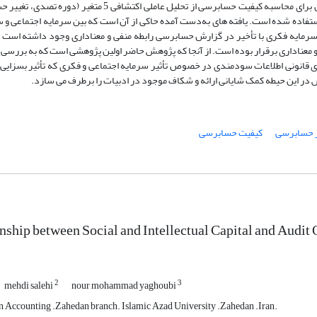
داده‏ های تابلویی و مدل اثرات ثابت و تصادفی مورد آزمون قرار گرفت. همچنین برای محاسبه کیفیت حسابرسی از تحلی
فاده شده است. یافته‏ های به‌دست آمده حاکی از آن است که بین سرمایه اجتماعی و س
سرمایه فکری با تأخیر در گزارش حسابرسی رابطه منفی و معناداری وجود داشته است ا
و معناداری برقرار بوده است. از آنجا که پژوهش حاضر اولین پژوهشی است که به بررس
اد‏های قانونی اطلاعات سودمندی در خصوص تأثیر سرمایه اجتماعی و فکری که تأثیر بسزایی
 در این حیطه کمک شایانی ارائه و شکاف موجود در ادبیات را برطرف می‏ سازد.
ر حسابرسی
کیفیت حسابرسی
nship between Social and Intellectual Capital and Audit
2
3
mehdi salehi
nour mohammad yaghoubi
n Accounting .Zahedan branch. Islamic Azad University .Zahedan .Iran.