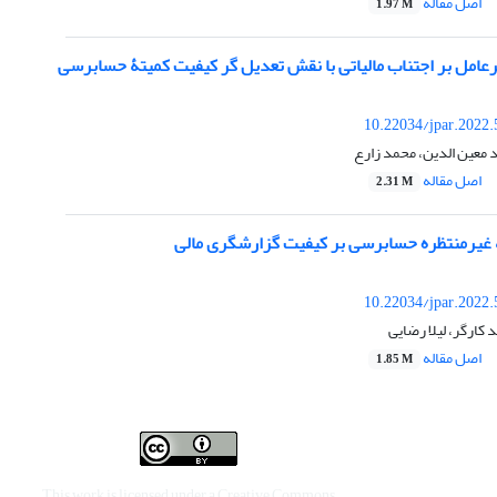
اصل مقاله
1.97 M
عامل بر اجتناب مالیاتی با نقش تعدیل گر کیفیت کمیتۀ حسابرسی
10.22034/jpar.2022
د معین الدین، محمد زارع
اصل مقاله
2.31 M
ه غیرمنتظره حسابرسی بر کیفیت گزارشگری مالی
10.22034/jpar.2022
کارگر، لیلا رضایی
اصل مقاله
1.85 M
This work is licensed under a
Creative Commons