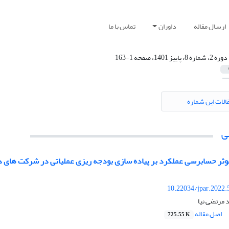
ارسال مقاله
داوران
تماس با ما
دوره 2، شماره 8، پاییز 1401، صفحه 1-163
الات این شماره
ی
ثر حسابرسی عملکرد بر پیاده سازی بودجه ریزی عملیاتی در شرکت های د
10.22034/jpar.2022.
 مرتضی نیا
اصل مقاله
725.55 K