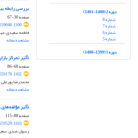
بررسی رابطه بی
دوره 2 (1400-1401)
صفحه
30-67
شماره 8
.559040.1100
شماره 7
شماره 6
فاطمه سعیدی، مهد
شماره 5
مشاهده مقاله
دوره 1 (1399-1400)
تأثیر تمرکز باز
صفحه
68-86
.559178.1102
محمدرضا پورعلی
مشاهده مقاله
تأثیر مؤلفه‌های
صفحه
88-115
.559529.1103
رسول عبدی، سعید 