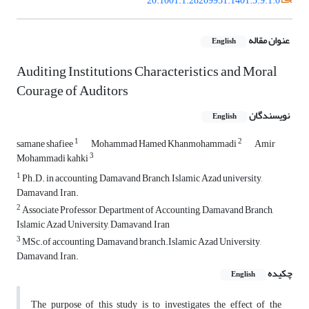
20.1001.1.28209931.1401.3.9.1.0
عنوان مقاله
English
Auditing Institutions Characteristics and Moral
Courage of Auditors
نویسندگان
English
1
2
samane shafiee
Mohammad Hamed Khanmohammadi
Amir
3
Mohammadi kahki
1
Ph.D. in accounting, Damavand Branch, Islamic Azad university,
Damavand, Iran.
2
Associate Professor, Department of Accounting, Damavand Branch,
Islamic Azad University, Damavand, Iran
3
MSc.of accounting, Damavand branch.Islamic Azad University,
Damavand, Iran.
چکیده
English
The purpose of this study is to investigates the effect of the