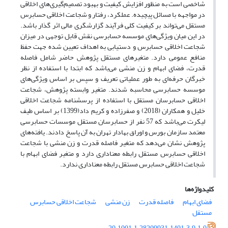
شاخصی است به منظور افزایش کیفیت و بهبود تصمیم‌گیری‌های اخلاقی
در مواجهه با مسائل پیچیده. عملکرد، رفتار و شجاعت اخلاقی حسابرس
مستقل می‌تواند بر کیفیت کلی فرآیند گزارشگری مالی ‌اثر گذار باشد.
در این میان ویژگی‌های موسسه حسابرسی نقش قابل توجهی در میزان
شجاعت اخلاقی حسابرس و دستیابی به اهداف تعیین شده جهت حفظ
منافع عمومی دارد. متغیرهای مستقل پژوهش حاضر شامل فاصله
قدرت، فضای ابهام و زن منشی می‌باشد که ابتدا با استفاده از نظر
خبرگان حرفه‌ای به طور عملیاتی تعریف و سپس بر اساس ویژگی‌های
موسسه حسابرسی محاسبه شدند. متغیر وابسته پژوهش، شجاعت
اخلاقی حسابرسان مستقل با استفاده از پرسشنامه شجاعت اخلاقی
خلیل و همکاران (2018) و صفرزاده و کریم داد(1399) بر اساس طیف
لیکرت می‌باشد که 57 نفر از حسابرسان مستقل موسسات حسابرسی
معتمد سازمان بورس و اوراق بهادار تهران به آن پاسخ دادند. یافته‌های
پژوهش نشان می‌دهد که متغیر فاصله قدرت و زن منشی با شجاعت
اخلاقی حسابرس مستقل رابطه معناداری دارد و متغیر فضای ابهام با
شجاعت اخلاقی حسابرس مستقل رابطه معناداری ندارد.
کلیدواژه‌ها
فضای ابهام
فاصله قدرت
زن منشی
شجاعت اخلاقی حسابرس
مستقل