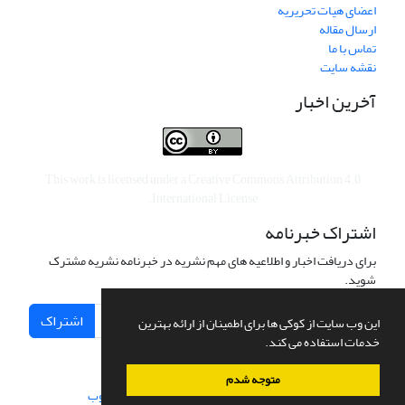
اعضای هیات تحریریه
ارسال مقاله
تماس با ما
نقشه سایت
آخرین اخبار
This work is licensed under a
Creative Commons Attribution 4.0
.
International License
اشتراک خبرنامه
برای دریافت اخبار و اطلاعیه های مهم نشریه در خبرنامه نشریه مشترک
شوید.
اشتراک
این وب سایت از کوکی ها برای اطمینان از ارائه بهترین
خدمات استفاده می کند.
متوجه شدم
سامانه مدیریت نشریات علمی.
طراحی و پیاده سازی از
سیناوب