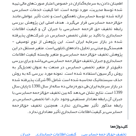
اطمینان دادن به سرمایه‌گذاران در خصوص اعتبار صورت‌های مالی تهیه
‌شده توسط مدیریت، مورد توجه است. اما کیفیت خدمات حسابرسی
ارائه‌ شده توسط حسابرسان ناهمگون است و تحت تأثیر عواملی مانند
حق‌الزحمه حسابرسی قرار می‌گیرد. هدف اصلی این پژوهش بررسی
رابطه تخفیف حق الزحمه حسابرسی با جبران آن و کیفیت اطلاعات
حسابداری با تاکید بر نقش تخصص حسابرس در شرکت‌های پذیرفته
شده در بازار سرمایه ایران است. این پژوهش از نوع توصیفی -
همبستگی و مبتنی بر تحلیل داده‌های تابلویی است. متغیر مستقل در این
پژوهش تخفیف حق‌الزحمه حسابرسی و متغیر وابسته کیفیت اطلاعات
حسابداری و جبران تخفیف حق‌الزحمه حسابرسی می‌باشد و برای بررسی
دقیق‌تر از متغیر تخصص حسابرس در صنعت به عنوان تعدیل‌گر به
روش رگرسیون استفاده شده است. نمونه مورد بررسی که به روش
حذف سیستماتیک محاسبه شده است شامل 86 شرکت پذیرفته شده
در بازار سرمایه ایران طی دوره زمانی ده ساله از سال 1390 تا پایان سال
1399 است. نتایج نشان می‌دهد که بین تخفیف حق‌الزحمه حسابرسی با
جبران آن رابطه معنادار مستقیمی وجود دارد، اما تخصص حسابرس بر
رابطه مذکور تأثیر معنی‌داری ندارد. همچنین تخفیف حق‌الزحمه
حسابرسی بر کیفیت اطلاعات حسابداری تأثیر معناداری ندارد.
کلیدواژه‌ها
تخفیف حق‌الزحمه حسابرسی
کیفیت اطلاعات حسابداری
جبران