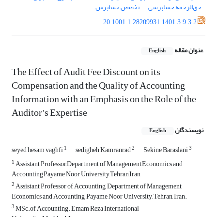
حق‌الزحمه حسابرسی
تخصص حسابرس
20.1001.1.28209931.1401.3.9.3.2
عنوان مقاله
English
The Effect of Audit Fee Discount on its
Compensation and the Quality of Accounting
Information with an Emphasis on the Role of the
Auditor's Expertise
نویسندگان
English
1
2
3
seyed hesam vaghfi
sedigheh Kamranrad
Sekine Baraslani
1
Assistant Professor,Department of Management,Economics and
Accounting,Payame Noor University,Tehran,Iran
2
Assistant Professor of Accounting, Department of Management,
Economics and Accounting, Payame Noor University, Tehran, Iran.
3
MSc.of Accounting. Emam Reza International