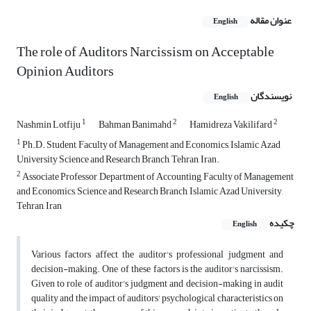
عنوان مقاله
English
The role of Auditors Narcissism on Acceptable
Opinion Auditors
نویسندگان
English
1
2
2
Nashmin Lotfiju
Bahman Banimahd
Hamidreza Vakilifard
1
Ph.D. Student, Faculty of Management and Economics, Islamic Azad
University Science and Research Branch, Tehran, Iran.
2
Associate Professor, Department of Accounting, Faculty of Management
and Economics, Science and Research Branch, Islamic Azad University,
Tehran, Iran
چکیده
English
Various factors affect the auditor's professional judgment and
decision-making. One of these factors is the auditor's narcissism.
Given to role of auditor's judgment and decision-making in audit
quality and the impact of auditors' psychological characteristics on