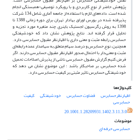
نقش خودشیفتگی حسابرس بر اظهارنظر مقبول حسابرسی است.
پژوهش حاضر از نوع کاربردی و با رویکرد توصیفی-همبستگی انجام
شده است. داده‌های لازم با استفاده از جامعه آماری شامل 134 شرکت
پذیرفته شده در بورس اوراق بهادار تهران برای دوره زمانی 1388 تا
1398 به روش رگرسیون لجستیک باینری چند متغیره مورد تجزیه و
تحلیل قرار گرفته اند. نتایج پژوهش نشان داد که خودشیفتگی
حسابرس رابطه مثبت و معنی داری با اظهارنظر مقبول حسابرسی دارد.
همچنین، نوع حسابرس و درصد سهام متعلق به سهامدار عمده رابطه‌ای
مثبت و معنی‌دار با احتمال صدور اظهارنظر مقبول حسابرسی دارند. اگر
فرض کنیم گزارش مقبول حسابرسی ناشی از پذیرش اصلاحات تحمیل
شده حسابرس بر صاحبکار باشد ؛ این موضوع نشان می دهد که
خودشیفتگی حسابرس تاثیر مثبتی بر کیفیت حسابرسی دارد.
کلیدواژه‌ها
اظهارنظرحسابرس
قضاوت حسابرس
خودشیفتگی
کیفیت
حسابرسی
20.1001.1.28209931.1402.3.11.3.0
موضوعات
حسابرسی حرفه ای