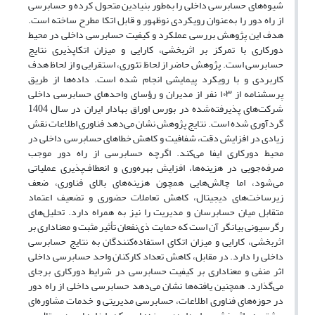
شیوه‌های حسابرسی داخلی را به‌طور بنیادین متحول کرده و حسابرسی
از راه دور را به‌عنوان رویکردی نوظهور و قابل اتکا مطرح ساخته است.
هدف این پژوهش بررسی عملکرد و کیفیت حسابرسی داخلی در محیط
دورکاری با تمرکز بر اثربخشی، کارایی و میزان اتکاپذیری نتایج
حسابرسی است. پژوهش حاضر از لحاظ تئوری، استقرایی و از لحاظ هدف
کاربردی و با رویکرد پیمایشی انجام شده
است.
داده‌ها از طریق
پرسشنامه از ۱۰۳ نفر از مدیران و رؤسای واحدهای حسابرسی داخلی
شرکت‌های پذیرفته‌شده در بورس اوراق بهادار ایران
در سال 1404
گردآوری شده است. نتایج پژوهش نشان می‌دهد فناوری اطلاعات نقش
زیادی در افزایش دقت، شفافیت و کاهش خطاهای حسابرسی داخلی در
محیط دورکاری ایفا می‌کند. اگرچه حسابرسی از راه دور موجب
صرفه‌جویی در هزینه‌ها، افزایش بهره‌وری و انعطاف‌پذیری عملیاتی
می‌شود، اما چالش‌هایی همچون هزینه‌های بالای فناوری، ضعف
زیرساخت‌های دیجیتال، کاهش تعاملات حضوری و تضعیف اعتماد
متقابل میان حسابرسان و مدیریت را نیز به همراه دارد. تحلیل‌های
رگرسیونی بیانگر آن است که حمایت ذی‌نفعان تأثیر مثبت و معناداری بر
اثربخشی، کارایی و میزان اتکای استفاده‌کنندگان به نتایج حسابرسی
داخلی را دارد. در مقابل، کاهش تعداد کارکنان واحد حسابرسی داخلی
اثر منفی و معناداری بر کیفیت حسابرسی در شرایط دورکاری برجای
می‌گذارد. همچنین یافته‌ها نشان می‌دهد حسابرسی داخلی از راه دور
در حوزه‌های فناوری اطلاعات، حسابرسی مدیریتی و خدمات مشاوره‌ای