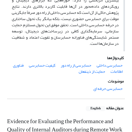
بیشترین اثربخشی را دارد؛ حوزه‌هایی که ابزارهای دیجیتال و
رویکردهای داده‌محور در آن‌ها قابلیت کاربرد بالاتری دارند. نتایج
پژوهش حاکی از آن است که حسابرسی داخلی از راه دور صرفاً جایگزینی
موقت برای حسابرسی حضوری نیست، بلکه بیانگر یک تحول ساختاری
در حرفه حسابرسی داخلی است. تحقق موفق این تحول مستلزم حمایت
سازمانی، سرمایه‌گذاری کافی در زیرساخت‌های دیجیتال، توسعه
مستمر شایستگی‌های فناورانه حسابرسان و تقویت اعتماد و شفافیت
در سازمان‌ها است.
کلیدواژه‌ها
حسابرسی داخلی
حسابرسی از راه دور
کیفیت حسابرسی
فناوری
اطلاعات
حمایت از ذینفعان
موضوعات
حسابرسی حرفه ای
عنوان مقاله
English
Evidence for Evaluating the Performance and
Quality of Internal Auditors during Remote Work