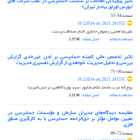
تاثیر پیچیدگی اطلاعات بر شکست حسابرسی در تقلب شرکت های
(بورس اوراق بهادار تهران)
صفحه
34-55
10.22034/arj.2021.243332
علیرضا همتی، رضوان حجازی، الدار صداقت پرست
مشاهده مقاله
اصل مقاله
1.37 M
تاثیر تخصص مالی کمیته حسابرسی بر لحن غیرعادی گزارش
بررسی و تحلیل مدیریت: شواهدی از گزارش تفسیری مدیریت
صفحه
56-71
10.22034/arj.2021.243331
روح اله عرب، محمد غلامرضاپور، سید پوریا کاظمی، نرجس امیرنیا
مشاهده مقاله
اصل مقاله
1.21 M
مقایسه دیدگاه‌‏های مدیران سازمان و مؤسسات حسابرسی در
تعیین عوامل مؤثر بر حق‌الزحمه حسابرسی با به کارگیری منطق
فازی
صفحه
72-89