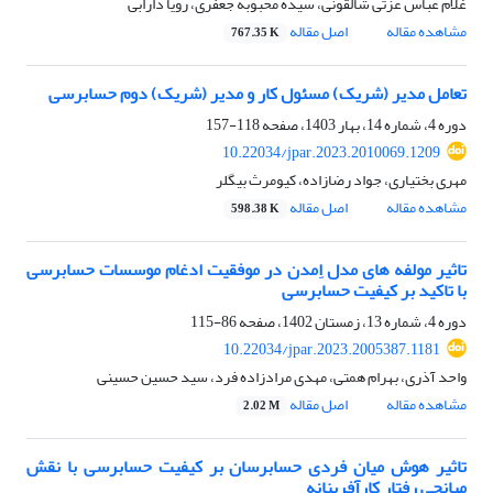
غلام عباس عزتی شالقونی، سیده محبوبه جعفری، رویا دارابی
مشاهده مقاله
اصل مقاله
767.35 K
تعامل مدیر (شریک) مسئول کار و مدیر (شریک) دوم حسابرسی
دوره 4، شماره 14، بهار 1403، صفحه
118-157
10.22034/jpar.2023.2010069.1209
مهری بختیاری، جواد رضازاده، کیومرث بیگلر
مشاهده مقاله
اصل مقاله
598.38 K
تاثیر مولفه های مدل اِمدن در موفقیت ادغام موسسات حسابرسی
با تاکید بر کیفیت حسابرسی
دوره 4، شماره 13، زمستان 1402، صفحه
86-115
10.22034/jpar.2023.2005387.1181
واحد آذری، بهرام همتی، مهدی مرادزاده فرد، سید حسین حسینی
مشاهده مقاله
اصل مقاله
2.02 M
تاثیر هوش میان فردی حسابرسان بر کیفیت حسابرسی با نقش
میانجی رفتار کارآفرینانه