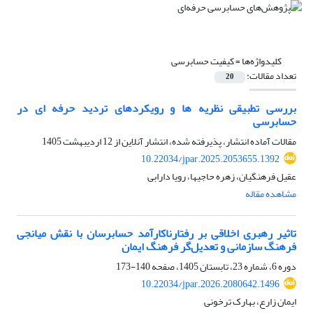
کلیدواژه‌ها =
کیفیت حسابرسی
تعداد مقالات:
20
بررسی تطبیقی نظریه‏ ها و رویکردهای تردید حرفه‏ ای در
حسابرسی
مقالات آماده انتشار، پذیرفته شده، انتشار آنلاین از
12 اردیبهشت 1405
10.22034/jpar.2025.2053655.1392
عقیل فرهنگیان، زهره حاجیها، رویا دارابی
مشاهده مقاله
تاثیر رهبری اخلاقی بر رفتارناکارآمد حسابرسان با نقش میانجی
فرهنگ سازمانی و تعدیل‌گر فرهنگ ایمان
دوره 6، شماره 23، تابستان 1405، صفحه
140-173
10.22034/jpar.2026.2080642.1496
ایمان زارع، بهارک ترخونی