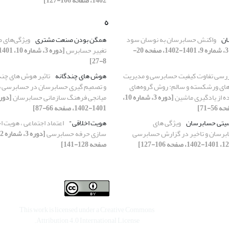
1402، صفحه 106-127]
ه
ان
واکنش حسابرسان به نوسان سود
همگن بودن صنعت مشتری
ویژگی‌های 
[دوره 3، شماره 9، 1401-1402، صفحه 20-
تغییر حسابرس
8-27]
رسی تفاوت کیفیت حسابرسی و مدیریت
هوش های چندگانه
تاثیر هوش های چند
ی ورشکسته و سالم: روش گروه‌های
و تصمیم گیری حسابرسان در حسابرسی با
ه از یادگیری ماشین
[دوره 3، شماره 10،
میانجی فرهنگ سازمانی حسابرسان
1401-1402، صفحه 66-87]
یتی حسابرسان
ویژگی های
هویت اخلاقی"
اعتماد اجتماعی ، هویت اخ
برسان و تاخیر در گزارش حسابرسی
سازی حرفه حسابرسی
صفحه 128-141]
This work is licensed under a
Creative Commons
.
Attribution 4.0 International License