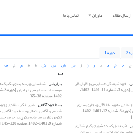
ارسال مقاله
داوران
تماس با ما
ه 2
دوره 1
چ
ح
خ
د
ذ
ر
ز
ژ
س
ش
ص
ض
ط
ظ
ع
غ
ف
ب
س
خودشیفتگی حسابرس و اظهارنظر
بازاریابی
شناسایی و رتبه بندی تکنیک ها
ی
[دوره 3، شماره 11، 1401-1402،
موسسات حسابرسی در ایران
1402، صفحه 38-65]
اجتماعی ، هویت اخلاقی و تجاری سازی
بسط خودآگاهی
تاثیر تفکر انتقادی وجود
[دوره 3، شماره 12، 1401-1402،
شخصی، آگاهی متعالی و بسط خودآگاهی ح
تکوین نظریه سرمایه فکری در حرفه حس
شماره 9، 1401-1402، صفحه 120-145]
ن
اثرتعدیل‌کننده شورای گزارشگری
ن فاصله انتظارات حسابرسی و میزان