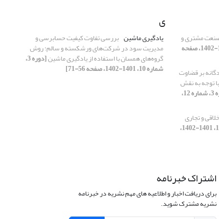
ی
صنعت مشتری و
یادگیری ماشین
بررسی تفاوت کیفیت حسابرسی و
[دوره 3، شماره 10، 1401-1402، صفحه
مدیریت سود در شرکت‌های ورشکسته و سالم: روش
گروه‌های همسان با استفاده از یادگیری ماشین
[دوره 3،
شماره 10، 1401-1402، صفحه 56-71]
گانه بر قضاوت
 توجه به نقش
[دوره 3، شماره 12،
لاقی و تجاری
[دوره 3، شماره 12، 1401-1402،
اشتراک خبرنامه
برای دریافت اخبار و اطلاعیه های مهم نشریه در خبرنامه
نشریه مشترک شوید.