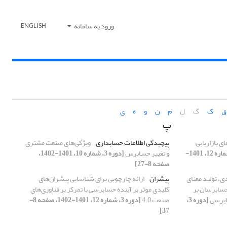
ورود به سامانه
ENGLISH
ق
ک
گ
ل
م
ن
و
ه
ی
پ
ی بازاریابی
پیچیدگی اطلاعات حسابداری
ویژگی‌های صنعت مشتری
[دوره 3، شماره 12، 1401-
و تغییر حسابرس
[دوره 3، شماره 10، 1401-1402،
صفحه 8-27]
ی، تولید معنای
پیشران
ارائه چارچوبی برای شناسایی پیشران‌های
سابرسان بر
کلیدی موثر بر آینده حسابرسی با تمرکز بر فناوری‌های
ابرسی
[دوره 3،
صنعت 4.0
[دوره 3، شماره 12، 1401-1402، صفحه 8-
37]