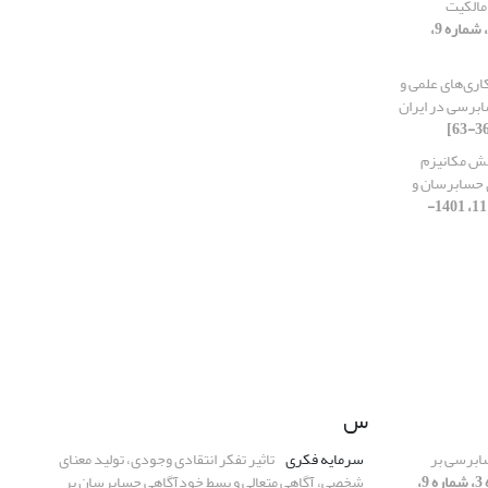
مالکیت
[دوره 3، شماره 9،
ری‌های علمی و
برسی در ایران
هش مکانیزم
ی حسابرسان و
[دوره 3، شماره 11، 1401-
س
ابرسی بر
سرمایه فکری
تاثیر تفکر انتقادی وجودی، تولید معنای
[دوره 3، شماره 9،
شخصی، آگاهی متعالی و بسط خودآگاهی حسابرسان بر