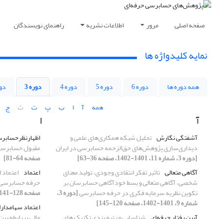
صفحه اصلی
مرور
اطلاعات نشریه
راهنمای نویسندگان
نمایه کلیدواژه ها
همه دوره ها
دوره 6
دوره 5
دوره 4
دوره 3
دور
همه
آ
ا
ب
پ
ت
ث
ج
آ
ا
آشفتگی نگارش
تحلیل شبکه همکاری‌های علمی و
اظهارنظرحسابر
دیداری‌سازی پژوهش‌های حق‌الزحمه حسابرسی در ایران
مقبول حسابرس
[دوره 3، شماره 11، 1401-1402، صفحه 36-63]
صفحه 64-81]
آگاهی متعالی
تاثیر تفکر انتقادی وجودی، تولید معنای
اعتماد
اعتماد 
شخصی، آگاهی متعالی و بسط خودآگاهی حسابرسان بر
حرفه حسابرسی
تکوین نظریه سرمایه فکری در حرفه حسابرسی
[دوره 3،
صفحه 128-141]
شماره 9، 1401-1402، صفحه 120-145]
اعتماد سهامدارا
آیین رفتار حرفه‌ای
شناسایی و رتبه بندی تکنیک های
مالی بررابطه بی