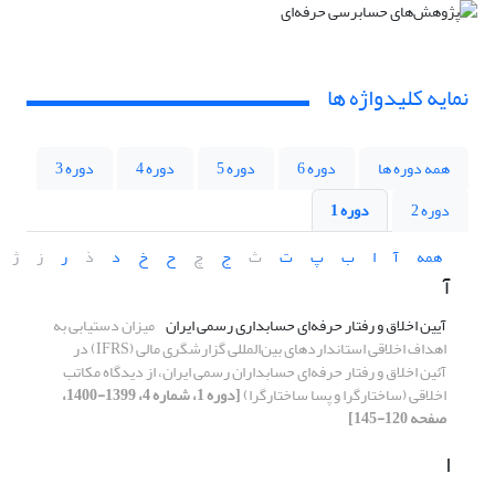
نمایه کلیدواژه ها
همه دوره ها
دوره 6
دوره 5
دوره 4
دوره 3
دوره 2
دوره 1
همه
آ
ا
ب
پ
ت
ث
ج
چ
ح
خ
د
ذ
ر
ز
ژ
آ
آیین اخلاق و رفتار حرفه‌ای حسابداری رسمی ایران
میزان دستیابی به
اهداف اخلاقی استانداردهای بین‌المللی گزارشگری مالی (IFRS) در
آئین اخلاق و رفتار حرفه‌ای حسابداران رسمی ایران، از دیدگاه مکاتب
اخلاقی (ساختارگرا و پسا ساختارگرا)
[دوره 1، شماره 4، 1399-1400،
صفحه 120-145]
ا