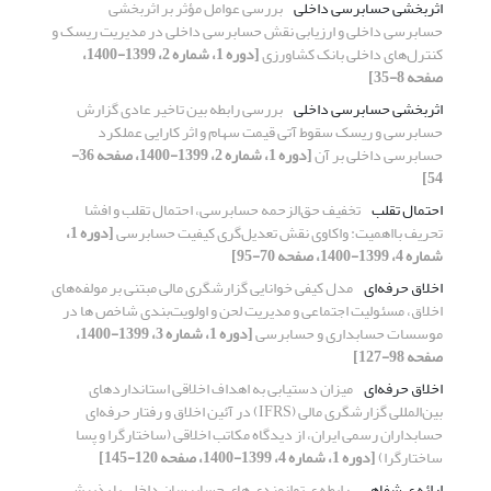
اثربخشی حسابرسی داخلی
بررسی عوامل مؤثر بر اثربخشی
حسابرسی داخلی و ارزیابی نقش حسابرسی داخلی در مدیریت ریسک و
کنترل‌های داخلی بانک کشاورزی
[دوره 1، شماره 2، 1399-1400،
صفحه 8-35]
اثربخشی حسابرسی داخلی
بررسی رابطه بین تاخیر عادی گزارش
حسابرسی و ریسک سقوط آتی قیمت سهام و اثر کارایی عملکرد
حسابرسی داخلی بر آن
[دوره 1، شماره 2، 1399-1400، صفحه 36-
54]
احتمال تقلب
تخفیف حق‌الزحمه حسابرسی، احتمال تقلب و افشا
تحریف بااهمیت: واکاوی نقش تعدیل‌گری کیفیت حسابرسی
[دوره 1،
شماره 4، 1399-1400، صفحه 70-95]
اخلاق حرفه‌ای
مدل کیفی خوانایی گزارشگری مالی مبتنی بر مولفه‌های
اخلاق، مسئولیت اجتماعی و مدیریت لحن و اولویت‌بندی شاخص ها در
موسسات حسابداری و حسابرسی
[دوره 1، شماره 3، 1399-1400،
صفحه 98-127]
اخلاق حرفه‌ای
میزان دستیابی به اهداف اخلاقی استانداردهای
بین‌المللی گزارشگری مالی (IFRS) در آئین اخلاق و رفتار حرفه‌ای
حسابداران رسمی ایران، از دیدگاه مکاتب اخلاقی (ساختارگرا و پسا
ساختارگرا)
[دوره 1، شماره 4، 1399-1400، صفحه 120-145]
ارائه ی شفاهی
رابطه ی توانمندی های حسابرسان داخلی با پذیرش