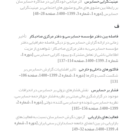
عینیت‌گرایی حسابرس
اثر میانجی خودکارایی در مذاکره حسابرسان
بر رابطة بین مشوق های مالی و مشوق های اجتماعی بر عینیت‌گرایی
حسابرس
[دوره 1، شماره 3، 1399-1400، صفحه 28-48]
ف
فاصله بین دفتر مؤسسه حسابرسی و دفتر مرکزی صاحبکار
تأخیر
زمانی در ارائه گزارش حسابرسی و نزدیکی فاصله جغرافیایی دفتر
مؤسسه حسابرسی به دفتر مرکزی صاحبکار: شواهدی از مزیت
اطلاعاتی ناشی از تعامل مشترک و بهبود کارایی حسابرسی
[دوره 1،
شماره 1، 1399-1400، صفحه 114-137]
فاکتورهای داخلی و خارجی
تاثیر افشاییات گزارش حسابرس بر
شکست کسب و کارها
[دوره 1، شماره 2، 1399-1400، صفحه 106-
131]
فشار بر حسابرس
نقش فشارهای نزولی بر حسابرس در انحرافات
موجود در گزارشگری مالی مبتنی بر نظریه فشار حق‌الزحمه حسابرسی،
نظریه حسابرسی شونده و حسابرسی کننده دولتی
[دوره 1، شماره 2،
1399-1400، صفحه 156-185]
فعالیت‌های بازاریابی
آزمون نگرش حسابرسان نسبت به فعالیت‌های
بازاریابی در بین اعضای جامعه حسابداران رسمی ایران
[دوره 1، شماره
4، 1399-1400، صفحه 32-49]