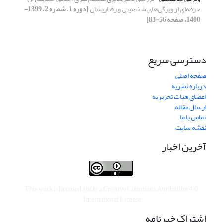
حرفه‌ای از ویژگی‌های شخصیتی و رفتاریشان
[دوره 1، شماره 2، 1399-
1400، صفحه 56-83]
دسترسی سریع
صفحه اصلی
درباره نشریه
اعضای هیات تحریریه
ارسال مقاله
تماس با ما
نقشه سایت
آخرین اخبار
This work is licensed under a
Creative Commons Attribution 4.0
.
International License
اشتراک خبرنامه