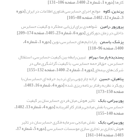
کارها
[دوره 1، شماره 2، 1400، صفحه 106-131]
پرندین، کاوه
موانع اجرای حسابرسی فناوری اطلاعات در ایران
[دوره
3، شماره 12، 1402، صفحه 88-105]
پرورپور، رامین
شواهدی برای ارزیابی عملکرد و کیفیت حسابرس
داخلی در زمان دورکاری
[دوره 6، شماره 23، 1405، صفحه 174-209]
پزشک، یاسمن
پارادایم های حسابرسی نوین
[دوره 1، شماره 4،
1400، صفحه 96-118]
پسندیده پارسا، بهرام
تبیین رابطه بین کیفیت حسابرسی، استقلال
حسابرس، حق‌الزحمه حسابرسی، با کیفیت گزاشگری مالی در
شرکت‌های بیمه‌ای
[دوره 1، شماره 2، 1400، صفحه 132-155]
پناهیان، حسین
ارائه چارچوبی برای تردید حرفه ای حسابرسان با
رویکرد نظریه رفتار برنامه ریزی شده
[دوره 4، شماره 16، 1403،
صفحه 150-173]
پوربهرامی، بابک
تاثیر هوش میان فردی حسابرسان بر کیفیت
حسابرسی با نقش میانجی رفتار کارآفرینانه
[دوره 4، شماره 13، 1402،
صفحه 140-155]
پوربهرامی، بابک
نقش میانجی سرمایه فکری حسابرسان در تاثیر
هوش تجاری بر تجاری سازی موسسات حسابرسی
[دوره 5، شماره 17،
1403، صفحه 144-161]