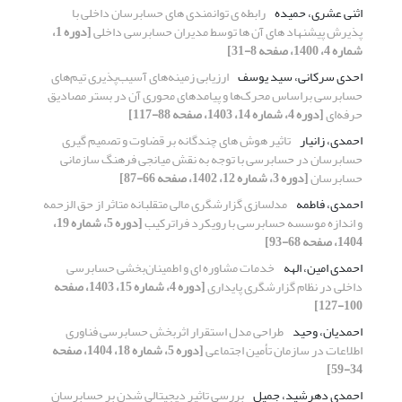
اثنی عشری، حمیده
رابطه ی توانمندی های حسابرسان داخلی با
پذیرش پیشنهاد های آن ها توسط مدیران حسابرسی داخلی
[دوره 1،
شماره 4، 1400، صفحه 8-31]
احدی سرکانی، سید یوسف
ارزیابی زمینه‌های آسیب‌پذیری تیم‌های
حسابرسی براساس محرک‌ها و پیامدهای محوری آن در بستر مصادیق
حرفه‌ای
[دوره 4، شماره 14، 1403، صفحه 88-117]
احمدی، زانیار
تاثیر هوش های چندگانه بر قضاوت و تصمیم گیری
حسابرسان در حسابرسی با توجه به نقش میانجی فرهنگ سازمانی
حسابرسان
[دوره 3، شماره 12، 1402، صفحه 66-87]
احمدی، فاطمه
مدلسازی گزارشگری مالی متقلبانه متاثر از حق الزحمه
و اندازه موسسه حسابرسی با رویکرد فراترکیب
[دوره 5، شماره 19،
1404، صفحه 68-93]
احمدی امین، الهه
خدمات مشاوره ای و اطمینان‌بخشی حسابرسی
داخلی در نظام گزارشگری پایداری
[دوره 4، شماره 15، 1403، صفحه
100-127]
احمدیان، وحید
طراحی مدل استقرار اثربخش حسابرسی فناوری
اطلاعات در سازمان تأمین اجتماعی
[دوره 5، شماره 18، 1404، صفحه
34-59]
احمدی دهرشید، جمیل
بررسی تاثیر دیجیتالی شدن بر حسابرسان