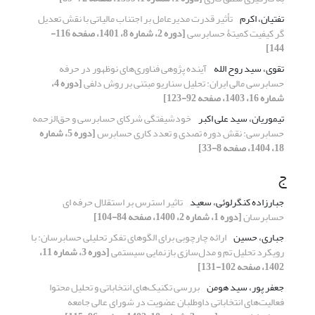
تفتیان، اکرم
تأثیر قدرت مدیرعامل بر اجتناب مالیاتی با نقش تعدیل
گر کیفیت کمیتۀ حسابرسی
[دوره 2، شماره 8، 1401، صفحه 116-
144]
تقوی، سید روح الله
آینده پژوهی فناوری‌های نوظهور در حرفه
حسابرسی مالی ایران: تحلیل سناریو مبتنی بر روش دلفی
[دوره 4،
شماره 16، 1403، صفحه 92-123]
تیموریان، سید علی اکبر
خودشیفتگی شرکای حسابرسی و حق‌الزحمه
حسابرسی: نقش دوره تصدی و تعدد کاری حسابرس
[دوره 5، شماره
18، 1404، صفحه 8-33]
ج
جبارزاده کنگرلوئی، سعید
تاثیر استرس بر استقلال حرفه ای
حسابرسان
[دوره 1، شماره 2، 1400، صفحه 84-104]
جباری، حسین
ارائه چارچوبی برای الگوهای تفکر تحلیلی حسابرسان: با
رویکرد تحلیل تم و مدل‌سازی بازنمایی سیستمی
[دوره 3، شماره 11،
1402، صفحه 102-131]
جعفر پور، سید هومن
بررسی تکنیک‌های انتخاباتی و تحلیل محتوا
فعالیت‌های انتخاباتی داوطلبان عضویت در شورای عالی جامعه