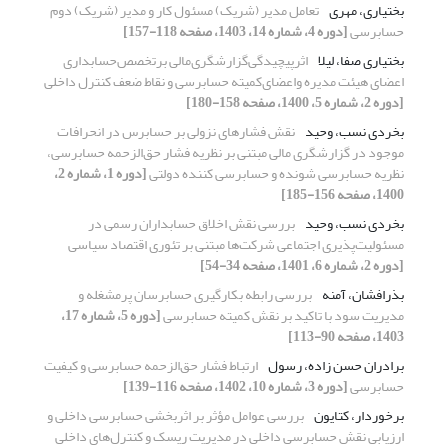
بختیاری، مهری
تعامل مدیر (شریک) مسئول کار و مدیر (شریک) دوم
حسابرسی
[دوره 4، شماره 14، 1403، صفحه 118-157]
بختیاری صفا، لیلا
اثرپیچیدگی‌گزارشگری‌مالی برتخصص‌حسابداری
اعضای هیئت مدیره واعضای‌کمیته حسابرسی و نقاط ضعف کنترل داخلی
[دوره 2، شماره 5، 1400، صفحه 158-180]
بخردی نسب، وحید
نقش فشارهای نزولی بر حسابرس در انحرافات
موجود در گزارشگری مالی مبتنی بر نظریه فشار حق‌الزحمه حسابرسی،
نظریه حسابرسی شونده و حسابرسی کننده دولتی
[دوره 1، شماره 2،
1400، صفحه 156-185]
بخردی نسب، وحید
بررسی نقش اخلاق حسابداران رسمی در
مسئولیت‌پذیری اجتماعی شرکت‌ها مبتنی بر تئوری اقتصاد سیاسی
[دوره 2، شماره 6، 1401، صفحه 34-54]
بذرافشان، آمنه
بررسی رابطه بکارگیری حسابرسان پرمشغله و
مدیریت سود با تاکید بر نقش کمیته حسابرسی
[دوره 5، شماره 17،
1403، صفحه 90-113]
برادران حسن زاده، رسول
ارتباط فشار حق‌الزحمه حسابرسی و کیفیت
حسابرسی
[دوره 3، شماره 10، 1402، صفحه 116-139]
برخوردار، کتایون
بررسی عوامل مؤثر بر اثربخشی حسابرسی داخلی و
ارزیابی نقش حسابرسی داخلی در مدیریت ریسک و کنترل‌های داخلی