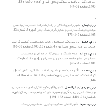
سرمایه گذار با تأکید بر سوگیری های رفتاری
[دوره 4، شماره 15،
1403، صفحه 32-47]
ز
زارع، ایمان
تاثیر رهبری اخلاقی بر رفتارناکارآمد حسابرسان با نقش
میانجی فرهنگ سازمانی و تعدیل‌گر فرهنگ ایمان
[دوره 6، شماره 23،
1405، صفحه 140-173]
زارع، حمید
بررسی تاثیر استفاده از هوش مصنوعی بر کیفیت فرایند
حسابرسی صورت‌های مالی
[دوره 4، شماره 16، 1403، صفحه 38-65]
زارع، روح اله
عدم ماندگاری نیروی کار حرفه ای در موسسات
حسابرسی عضو جامعه حسابداران رسمی ایران
[دوره 2، شماره 7،
1401، صفحه 34-48]
زارع، محمد
تأثیر قدرت مدیرعامل بر اجتناب مالیاتی با نقش تعدیل
گر کیفیت کمیتۀ حسابرسی
[دوره 2، شماره 8، 1401، صفحه 116-
144]
زارع مهرجردی، ابوالفضل
تحلیل تأثیر منبع کنترل، تجربه حسابرسی،
وظیفه‌شناسی و پیچیدگی وظیفه بر قضاوت حرفه‌ای حسابرسان
[دوره
6، شماره 21، 1404، صفحه 162-191]
زارعی، حمید
تأثیر افشای مسئولیت‌پذیری اجتماعی بر ریسک