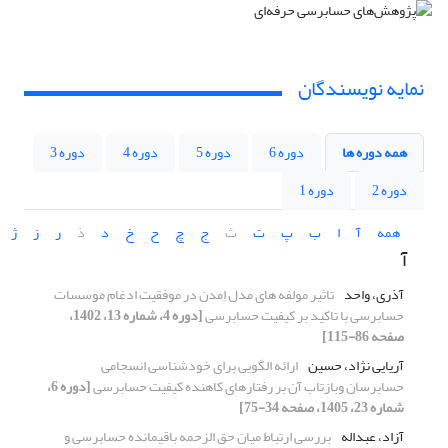
نمایه نویسندگان
همه دوره ها
دوره 6
دوره 5
دوره 4
دوره 3
دوره 2
دوره 1
همه
آ
ا
ب
پ
ت
ث
ج
چ
ح
خ
د
ذ
ر
ز
ژ
آ
آذری، واحد
تاثیر مولفه های مدل اِمدن در موفقیت ادغام موسسات
حسابرسی با تاکید بر کیفیت حسابرسی
[دوره 4، شماره 13، 1402،
صفحه 86-115]
آریایی نژاد، حسین
ارائه الگویی برای خودشناسی انسجامی
حسابرسان وبازتاب آن بر رفتارهای کاهنده کیفیت حسابرسی
[دوره 6،
شماره 23، 1405، صفحه 34-75]
آزاد، عبداله
بررسی ارتباط میان حق الزحمه باقیمانده حسابرسی و