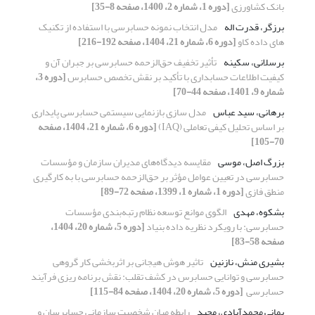
بانک کشاورزی
[دوره 1، شماره 2، 1400، صفحه 8-35]
برزگر، قدرت اله
مدل انتخاب نمونه حسابرسی با استفاده از تکنیک
های داده کاو
[دوره 6، شماره 21، 1404، صفحه 192-216]
برسلانی، سکینه
تأثیر تخفیف حق‌الزحمه حسابرسی بر جبران آن و
کیفیت اطلاعات حسابداری با تأکید بر نقش تخصص حسابرس
[دوره 3،
شماره 9، 1401، صفحه 44-70]
برهانی، سید عباس
مدل سازی بازنمایی سیستمی حسابرسی پایداری
بر اساس تحلیل کیفی تعاملی (IAQ)
[دوره 6، شماره 21، 1404، صفحه
70-105]
بزرگ اصل، موسی
مقایسه دیدگاه‌‏های مدیران سازمان و مؤسسات
حسابرسی در تعیین عوامل مؤثر بر حق‌الزحمه حسابرسی با به کارگیری
منطق فازی
[دوره 1، شماره 1، 1399، صفحه 72-89]
بشکوه، مهدی
الگوی موانع توسعه نظام رتبه‌بندی مؤسسات
حسابرسی: با رویکرد نظریه داده بنیاد
[دوره 5، شماره 20، 1404،
صفحه 58-83]
بشیری منش، نازنین
تاثیر هوش هیجانی بر اثربخشی کار گروهی
حسابرسی و توانایی ‏حسابرس در کشف تقلب: نقش برنامه ریزی فرآیند
حسابرسی ‏
[دوره 5، شماره 20، 1404، صفحه 84-115]
بمانی محمدآبادی، مجید
رابطه میان شخصیت سازمانی حسابرسان و