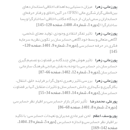
پورزمانی، زهرا
میزان دستیابی به اهداف اخلاقی استانداردهای
بین‌المللی گزارشگری مالی (IFRS) در آئین اخلاق و رفتار حرفه‌ای
حسابداران رسمی ایران، از دیدگاه مکاتب اخلاقی (ساختارگرا و پسا
ساختارگرا)
[دوره 1، شماره 4، 1400، صفحه 120-145]
پورزمانی، زهرا
تاثیر تفکر انتقادی وجودی، تولید معنای شخصی،
آگاهی متعالی و بسط خودآگاهی حسابرسان بر تکوین نظریه سرمایه
فکری در حرفه حسابرسی
[دوره 3، شماره 9، 1401، صفحه 120-
145]
پورزمانی، زهرا
تاثیر هوش های چندگانه بر قضاوت و تصمیم گیری
حسابرسان در حسابرسی با توجه به نقش میانجی فرهنگ سازمانی
حسابرسان
[دوره 3، شماره 12، 1402، صفحه 66-87]
پورزمانی، زهرا
بررسی تاثیر رهبری تحول گرا بر فرایند خلق، انتقال،
بکارگیری و نگهداری دانش حسابرسان و تاثیرات متقابل آنها بر قضاوت
حسابرسان
[دوره 4، شماره 14، 1403، صفحه 34-55]
پورعلی، محمدرضا
تأثیر تمرکز بازار حسابرسی بر اظهار نظر حسابرسی
[دوره 2، شماره 8، 1401، صفحه 68-86]
پوریوسف، اعظم
لحن غیرعادی مدیران و تعهدات حسابرسی: با تاکید
بر اظهار نظر حسابرسی و اندازه حسابرس
[دوره 5، شماره 19، 1404،
صفحه 142-169]