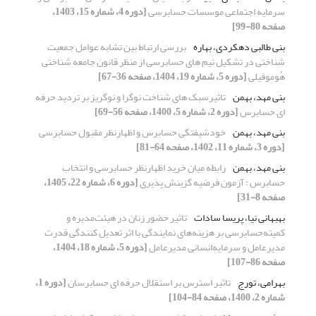
سرمایه اجتماعی موسسات حسابرسی
[دوره 4، شماره 15، 1403،
صفحه 80-99]
بنی طالبی دهکردی، بهاره
بررسی ارتباط بین تشابه عوامل جمعیت
شناختی در تشکیل تیم های حسابرسی از منظر قانون جامعه شناختی
هُوموفیلی
[دوره 5، شماره 19، 1404، صفحه 36-67]
بنی مهد، بهمن
تاثیرسبک های شناخت نوگرا و نوگریز بر تردید حرفه
ای حسابرس
[دوره 2، شماره 5، 1400، صفحه 56-69]
بنی مهد، بهمن
خودشیفتگی حسابرس و اظهارنظر مقبول حسابرسی
[دوره 3، شماره 11، 1402، صفحه 64-81]
بنی مهد، بهمن
رابطه میان خرید اظهارنظر حسابرسی و انتخاب
حسابرس : آزمون فرضیه گزینش پذیری
[دوره 6، شماره 22، 1405،
صفحه 8-31]
بهبهانی نیا، پریسا سادات
تاثیر حضور زنان در هیئت‌مدیره و
کمیته‌حسابرسی بر هزینه‌های نمایندگی با اثر تعدیل کنندگی قدرت
مدیرعامل و سرمایه‌انسانی مدیرعامل
[دوره 5، شماره 18، 1404،
صفحه 86-107]
بهرامی، تورج
تاثیر استرس بر استقلال حرفه ای حسابرسان
[دوره 1،
شماره 2، 1400، صفحه 84-104]