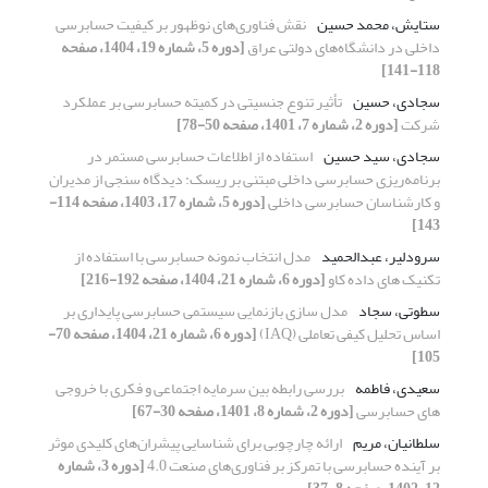
ستایش، محمد حسین
نقش فناورى‌هاى نوظهور بر کیفیت حسابرسی
داخلی در دانشگاه‌های دولتی عراق
[دوره 5، شماره 19، 1404، صفحه
118-141]
سجادی، حسین
تأثیر تنوع جنسیتی در کمیته حسابرسی بر عملکرد
شرکت
[دوره 2، شماره 7، 1401، صفحه 50-78]
سجادی، سید حسین
استفاده از اطلاعات حسابرسی مستمر در
برنامه‌ریزی حسابرسی داخلی مبتنی بر ریسک: دیدگاه سنجی از مدیران
و کارشناسان حسابرسی داخلی
[دوره 5، شماره 17، 1403، صفحه 114-
143]
سرودلیر، عبدالحمید
مدل انتخاب نمونه حسابرسی با استفاده از
تکنیک های داده کاو
[دوره 6، شماره 21، 1404، صفحه 192-216]
سطوتی، سجاد
مدل سازی بازنمایی سیستمی حسابرسی پایداری بر
اساس تحلیل کیفی تعاملی (IAQ)
[دوره 6، شماره 21، 1404، صفحه 70-
105]
سعیدی، فاطمه
بررسی رابطه بین سرمایه اجتماعی و فکری با خروجی
های حسابرسی
[دوره 2، شماره 8، 1401، صفحه 30-67]
سلطانیان، مریم
ارائه چارچوبی برای شناسایی پیشران‌های کلیدی موثر
بر آینده حسابرسی با تمرکز بر فناوری‌های صنعت 4.0
[دوره 3، شماره