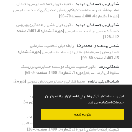
شکریان برنجستانکی، مهدیه
تخفیف حق‌الزحمه حسابرسی، احتمال
تقلب و افشا تحریف بااهمیت: واکاوی نقش تعدیل‌گری کیفیت حسابرسی
[دوره 1، شماره 4، 1400، صفحه 70-95]
شکریان برنجستانکی، مهدیه
تاثیر بحران ناشی از همه‌گیری ویروس‌
دستگاه تنفسی بر کیفیت حسابرسی
[دوره 2، شماره 6، 1401، صفحه
112-128]
شمس بیدهندی، محمدرضا
رابطه میان شخصیت سازمانی
حسابرسان و سرمایه اجتماعی موسسات حسابرسی
[دوره 4، شماره
15، 1403، صفحه 80-99]
شمگانی، رضا
تاثیر جنسیت شریک موسسه حسابرسی بر ریسک
سقوط آتی قیمت سهام
[دوره 1، شماره 4، 1400، صفحه 50-69]
شهاب الدینی، فاطمه
محیط کنترلی و حسابرسی بخش عمومی
[دوره 2،
شماره 7، 1401، صفحه 136-164]
شهبازی، علی
رابطه بین نظارت کمیته حسابرسی بر عملکرد
این وب سایت از کوکی ها برای اطمینان از ارائه بهترین
حسابرسی داخلی و ماهیت فعالیت‌های حسابرسی داخلی
[دوره 3،
خدمات استفاده می کند.
شماره 11، 1402، صفحه 132-162]
متوجه شدم
شورورزی، محمد رضا
تأثیر جهت‌گیری استراتژیک مؤسسات
حسابرسی بر انتظار تداوم رابطه با مشتری با توجه به نقش میانجی
کیفیت رابطه با مشتری
[دوره 1، شماره 3، 1400، صفحه 8-26]