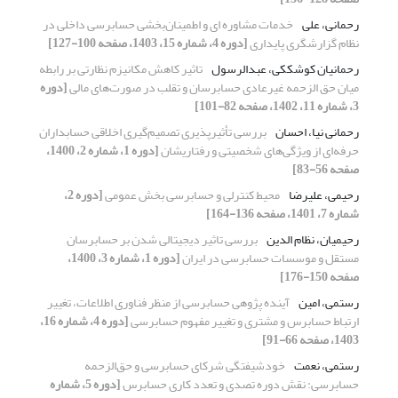
رحمانی، علی
خدمات مشاوره ای و اطمینان‌بخشی حسابرسی داخلی در
نظام گزارشگری پایداری
[دوره 4، شماره 15، 1403، صفحه 100-127]
رحمانیان کوشککی، عبدالرسول
تاثیر کاهش مکانیزم نظارتی بر رابطه
میان حق الزحمه غیرعادی حسابرسان و تقلب در صورت‌های مالی
[دوره
3، شماره 11، 1402، صفحه 82-101]
رحمانی نیا، احسان
بررسی تأثیرپذیری تصمیم‌گیری اخلاقی حسابداران
حرفه‌ای از ویژگی‌های شخصیتی و رفتاریشان
[دوره 1، شماره 2، 1400،
صفحه 56-83]
رحیمی، علیرضا
محیط کنترلی و حسابرسی بخش عمومی
[دوره 2،
شماره 7، 1401، صفحه 136-164]
رحیمیان، نظام الدین
بررسی تاثیر دیجیتالی شدن بر حسابرسان
مستقل و موسسات حسابرسی در ایران
[دوره 1، شماره 3، 1400،
صفحه 150-176]
رستمی، امین
آینده پژوهی حسابرسی از منظر فناوری اطلاعات، تغییر
ارتباط حسابرس و مشتری و تغییر مفهوم حسابرسی
[دوره 4، شماره 16،
1403، صفحه 66-91]
رستمی، نعمت
خودشیفتگی شرکای حسابرسی و حق‌الزحمه
حسابرسی: نقش دوره تصدی و تعدد کاری حسابرس
[دوره 5، شماره