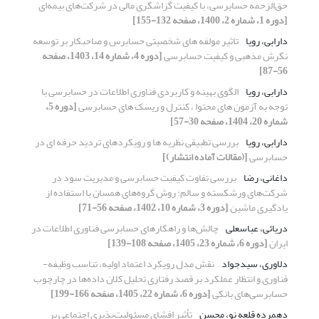
حق‌الزحمه حسابرسی، با کیفیت گزاشگری مالی در شرکت‌های بیمه‌ای
[دوره 1، شماره 2، 1400، صفحه 132-155]
دارابی، رویا
تاثیر مولفه های شخصیتی حسابرس و صاحبکار بر توسعه
نگرش مذهبی و کیفیت حسابرسی
[دوره 4، شماره 14، 1403، صفحه
56-87]
دارابی، رویا
الگوی بهینه و کاربردی فناوری اطلاعات در حسابرسی با
توجه به آزمون های محتوا ، کنترل و ریسک های حسابرسی
[دوره 5،
شماره 20، 1404، صفحه 30-57]
دارابی، رویا
بررسی تطبیقی نظریه‏ ها و رویکردهای تردید حرفه‏ ای در
حسابرسی
[(مقالات آماده انتشار)]
داغانی، رضا
بررسی تفاوت کیفیت حسابرسی و مدیریت سود در
شرکت‌های ورشکسته و سالم: روش گروه‌های همسان با استفاده از
یادگیری ماشین
[دوره 3، شماره 10، 1402، صفحه 56-71]
دریائی، عباسعلی
چالش‌ها و راهکارهای حسابرسی فناوری اطلاعات در
ایران
[دوره 6، شماره 23، 1405، صفحه 108-139]
دلاوری، سیدجواد
نقش مدل رویکرد اعتماد اولیه، تناسب وظیفه-
فناوری و انتظار عملکرد بر قصد رفتاری تحلیل کلان داده‌ها در چارچوب
حسابرسی‌های بانکی
[دوره 6، شماره 22، 1405، صفحه 166-199]
دهمرده قلعه نو، محسن
تأثیر افشای مسئولیت‌پذیری اجتماعی بر