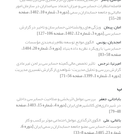
فاصله انتظارات حسابرسی و میزان اعتماد سهامداران در سازمان امور
مالیاتی و جامعه حسابداران رسمی
[دوره 3، شماره 10، 1402، صفحه
28-55]
امان، پیمان
ویژگی های روانشناختی حسابرسان و تاخیر در گزارش
حسابرسی
[دوره 3، شماره 12، 1402، صفحه 106-127]
امجدیان، یونس
الگوی موانع توسعه نظام رتبه‌بندی مؤسسات
حسابرسی: با رویکرد نظریه داده بنیاد
[دوره 5، شماره 20، 1404،
صفحه 58-83]
امیرنیا، نرجس
تاثیر تخصص مالی کمیته حسابرسی بر لحن غیرعادی
گزارش بررسی و تحلیل مدیریت: شواهدی از گزارش تفسیری مدیریت
[دوره 1، شماره 1، 1399، صفحه 56-71]
ب
باباجانی، جعفر
بررسی عوامل اثربخشی و صلاحیت حسابرسی داخلی
در شهرداری‌های کلانشهرهای ایران
[دوره 4، شماره 15، 1403، صفحه
48-79]
باغانی، علی
الگوی اثرگذاری عوامل اجتماعی موثر برکسب و کار
موسسات حسابرسی عضو جامعه حسابداران رسمی ایران
[دوره 6،
شماره 23، 1405، صفحه 8-33]