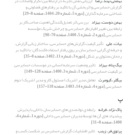
بهشتی نهند، رضا
ارزیابی نقش تجربه در ارتباط بین تکرار واضحات در
گزارش حسابرسی و اثربخشی آن با تاکید بر رفتارهای قضاوتی و
شناختی سرمایه گذاران
[دوره 5، شماره 20، 1404، صفحه 8-29]
بهمن دوست، بهزاد
بررسی اثر تعدیل‌کنندگی اهمیت صاحب‌کار بر
رابطه بین تغییر اظهارنظر حسابرسی و چرخش شریک مؤسسه
حسابرسی
[دوره 2، شماره 5، 1400، صفحه 70-98]
بیات، علی
تأثیر کیفیت گزارش‌های حسابرسی، ساختار زبانی گزارش،
و حرفه ای گرایی حسابرسان بر روی رفتار استفاده‌کنندگان: با تاکید بر
رجحان محتوای بر شکل
[دوره 3، شماره 11، 1402، صفحه 8-35]
بیگ پناه، بهزاد
تاثیر وضعیت سرمایه انسانی در موسسات حسابرسی
بر کیفیت حسابرسی
[دوره 1، شماره 3، 1400، صفحه 128-149]
بیگلر، کیومرث
تعامل مدیر (شریک) مسئول کار و مدیر (شریک) دوم
حسابرسی
[دوره 4، شماره 14، 1403، صفحه 118-157]
پ
پاک نژاد، فرانه
رابطه ی توانمندی های حسابرسان داخلی با پذیرش
پیشنهاد های آن ها توسط مدیران حسابرسی داخلی
[دوره 1، شماره 4،
1400، صفحه 8-31]
پرتوی فر، زینب
تاثیر افشاییات گزارش حسابرس بر شکست کسب و