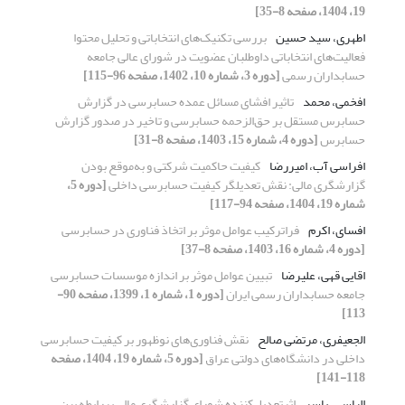
19، 1404، صفحه 8-35]
اطهری، سید حسین
بررسی تکنیک‌های انتخاباتی و تحلیل محتوا
فعالیت‌های انتخاباتی داوطلبان عضویت در شورای عالی جامعه
حسابداران رسمی
[دوره 3، شماره 10، 1402، صفحه 96-115]
افخمی، محمد
تاثیر افشای مسائل عمده حسابرسی در گزارش
حسابرس مستقل بر حق‌الزحمه حسابرسی و تاخیر در صدور گزارش
حسابرس
[دوره 4، شماره 15، 1403، صفحه 8-31]
افراسی آب، امیررضا
کیفیت حاکمیت شرکتی و به‌موقع بودن
گزارشگری مالی: نقش تعدیلگر کیفیت حسابرسی داخلی
[دوره 5،
شماره 19، 1404، صفحه 94-117]
افسای، اکرم
فراترکیب عوامل موثر بر اتخاذ فناوری در حسابرسی
[دوره 4، شماره 16، 1403، صفحه 8-37]
اقایی قهی، علیرضا
تبیین عوامل موثر بر اندازه موسسات حسابرسی
جامعه حسابداران رسمی ایران
[دوره 1، شماره 1، 1399، صفحه 90-
113]
الجعیفری، مرتضی صالح
نقش فناورى‌هاى نوظهور بر کیفیت حسابرسی
داخلی در دانشگاه‌های دولتی عراق
[دوره 5، شماره 19، 1404، صفحه
118-141]
الیاسی، یاسر
اثرتعدیل‌کننده شورای گزارشگری مالی بررابطه بین