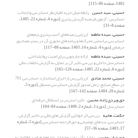
1402، صفحه 86-115]
حسینی، سید حسین
رابطه میان خرید اظهارنظر حسابرسی و انتخاب
حسابرس : آزمون فرضیه گزینش پذیری
[دوره 6، شماره 22، 1405،
صفحه 8-31]
حسینی، سیده عاطفه
ارزیابی زمینه‌های آسیب‌پذیری تیم‌های
حسابرسی براساس محرک‌ها و پیامدهای محوری آن در بستر مصادیق
حرفه‌ای
[دوره 4، شماره 14، 1403، صفحه 88-117]
حسینی، سیده عاطفه
ارائه چارچوبی برای امنیت روانشناختی
حسابرسان داخلی و بررسی تاثیر آن بر تمایل به گزارش تخلفات مالی
[دوره 6، شماره 22، 1405، صفحه 126-165]
حسینی، محمد صادق
ارزیابی پس از اجرای استاندارد حسابرسی 701
در سطح صنایع: زمان صدور گزارش حسابرسی مستقل
[دوره 5،
شماره 20، 1404، صفحه 142-167]
حق ویردی زاده، محسن
تاثیر استرس بر استقلال حرفه ای
حسابرسان
[دوره 1، شماره 2، 1400، صفحه 84-104]
حکمت، هانیه
بررسی اثر خوانایی گزارش های مالی بر تاخیر گزارش
حسابرسی، بندهای توضیحی و حق الزحمه حسابرسی
[دوره 5، شماره
17، 1403، صفحه 36-57]
حمیدیان، محسن
تحلیل تأثیر تجزیه‌‌و‌تحلیل داده‌ها، فناوری اطلاعات و