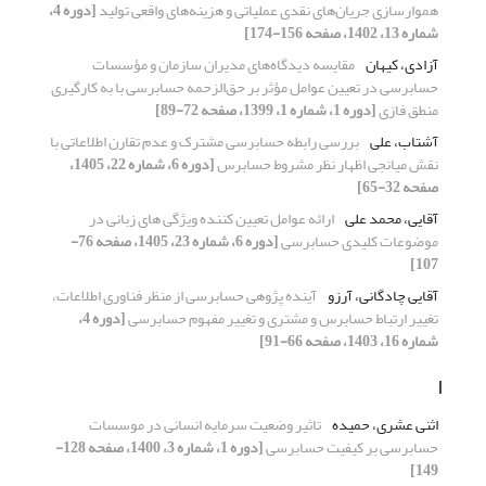
هموارسازی جریان‌های نقدی عملیاتی و هزینه‌های واقعی تولید
[دوره 4،
شماره 13، 1402، صفحه 156-174]
آزادی، کیهان
مقایسه دیدگاه‌‏های مدیران سازمان و مؤسسات
حسابرسی در تعیین عوامل مؤثر بر حق‌الزحمه حسابرسی با به کارگیری
منطق فازی
[دوره 1، شماره 1، 1399، صفحه 72-89]
آشتاب، علی
بررسی رابطه حسابرسی مشترک و عدم تقارن اطلاعاتی با
نقش میانجی اظهار نظر مشروط حسابرس
[دوره 6، شماره 22، 1405،
صفحه 32-65]
آقایی، محمد علی
ارائه عوامل تعیین کننده ویژگی های زبانی در
موضوعات کلیدی حسابرسی
[دوره 6، شماره 23، 1405، صفحه 76-
107]
آقایی چادگانی، آرزو
آینده پژوهی حسابرسی از منظر فناوری اطلاعات،
تغییر ارتباط حسابرس و مشتری و تغییر مفهوم حسابرسی
[دوره 4،
شماره 16، 1403، صفحه 66-91]
ا
اثنی عشری، حمیده
تاثیر وضعیت سرمایه انسانی در موسسات
حسابرسی بر کیفیت حسابرسی
[دوره 1، شماره 3، 1400، صفحه 128-
149]