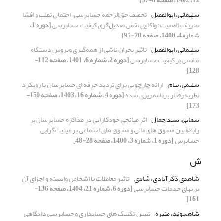
12، 1402، صفحه 8-37]
سلیمانی، ابوالفضل
تخفیف حق‌الزحمه حسابرسی، احتمال تقلب و افشا
تحریف بااهمیت: واکاوی نقش تعدیل‌گری کیفیت حسابرسی
[دوره 1،
شماره 4، 1400، صفحه 70-95]
سلیمانی، ابوالفضل
تاثیر بحران ناشی از همه‌گیری ویروس‌ دستگاه
تنفسی بر کیفیت حسابرسی
[دوره 2، شماره 6، 1401، صفحه 112-
128]
سلیمی، پیام
ارائه چارچوبی برای تردید حرفه ای حسابرسان با رویکرد
نظریه رفتار برنامه ریزی شده
[دوره 4، شماره 16، 1403، صفحه 150-
173]
سمایی، سید جمال
اثر میانجی خودکارایی در مذاکره حسابرسان بر
رابطة بین مشوق های مالی و مشوق های اجتماعی بر عینیت‌گرایی
حسابرس
[دوره 1، شماره 3، 1400، صفحه 28-48]
ش
شاهدی ذکرآبادی، شادی
تاثیر معاملات با اشخاص وابسته و اجزای آن
بر بهای خدمات حسابرسی
[دوره 6، شماره 21، 1404، صفحه 136-
161]
شاهسوند، منیره
تبیین تکنیک های حسابداری و حسابرسی دادگاهی