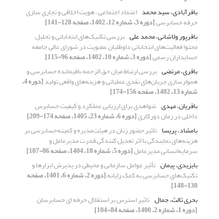
باقرآبادی، سید محمد
اعتماد اجتماعی ، هویت اخلاقی و تجاری سازی
حرفه حسابرسی
[دوره 3، شماره 12، 1402، صفحه 128-141]
باقرپور ولاشانی، محمد علی
بررسی تکنیک‌های انتخاباتی و تحلیل
محتوا فعالیت‌های انتخاباتی داوطلبان عضویت در شورای عالی جامعه
حسابداران رسمی
[دوره 3، شماره 10، 1402، صفحه 96-115]
باقری، مرتضی
بررسی ارتباط میان حق الزحمه باقیمانده حسابرسی و
هموارسازی جریان‌های نقدی عملیاتی و هزینه‌های واقعی تولید
[دوره 4،
شماره 13، 1402، صفحه 156-174]
باقریان، مهدی
شواهدی برای ارزیابی عملکرد و کیفیت حسابرس
داخلی در زمان دورکاری
[دوره 6، شماره 23، 1405، صفحه 174-209]
بامشاد، پریسا
تاثیر حضور زنان در هیئت‌مدیره و کمیته‌حسابرسی بر
هزینه‌های نمایندگی با اثر تعدیل کنندگی قدرت مدیرعامل و
سرمایه‌انسانی مدیرعامل
[دوره 5، شماره 18، 1404، صفحه 86-107]
بایزیدی، پیمان
تأثیر عوامل سازمانی و محیطی در پذیرش ابزارها و
تکنیک‌های حسابرسی به کمک رایانه
[دوره 2، شماره 6، 1401، صفحه
130-148]
بحری ثالث، جمال
تاثیر استرس بر استقلال حرفه ای حسابرسان
[دوره 1، شماره 2، 1400، صفحه 84-104]