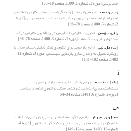
حسابرسی
[دوره 1، شماره 1، 1399، صفحه 10-33]
زارعی، حمید
بررسی اثر تعدیل‌کنندگی اهمیت صاحب‌کار بر رابطه بین
تغییر اظهارنظر حسابرسی و چرخش شریک مؤسسه حسابرسی
[دوره
2، شماره 5، 1400، صفحه 70-98]
زلفی، سوسن
مدیریت تعارض حسابرس در رابطه بین تعارض درک
شده و ارزیابی ریسک تقلب
[دوره 1، شماره 3، 1400، صفحه 76-96]
زنده دل، نبی
ارائه چارچوبی برای الگوهای تفکر تحلیلی حسابرسان: با
رویکرد تحلیل تم و مدل‌سازی بازنمایی سیستمی
[دوره 3، شماره 11،
1402، صفحه 102-131]
ژ
ژولانژاد، فاطمه
بررسی نقش اخلاق حسابداران رسمی در
مسئولیت‌پذیری اجتماعی شرکت‌ها مبتنی بر تئوری اقتصاد سیاسی
[دوره 2، شماره 6، 1401، صفحه 34-54]
س
سبیل پور، مهرناز
ارائه ی الگوی شناسایی عوامل پنهان کاری اطلاعات
با تمرکز بر حوزه حسابرسی بر مبنای رویکرد گراندد تئوری
[دوره 4،
شماره 16، 1403، صفحه 124-149]