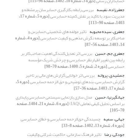
حسابداران رسمی
[دوره 3، شماره 10، 1402، صفحه 96-115]
جعفرزاده، نفیسه
بررسی رابطه بکارگیری حسابرسان پرمشغله و
مدیریت سود با تاکید بر نقش کمیته حسابرسی
[دوره 5، شماره 17،
1403، صفحه 90-113]
جعفری، سیده محبوبه
تاثیر مولفه های شخصیتی حسابرس و
صاحبکار بر توسعه نگرش مذهبی و کیفیت حسابرسی
[دوره 4، شماره
14، 1403، صفحه 56-87]
جعفری جم، حسین
بررسی اثر تعدیل‌کنندگی اهمیت صاحب‌کار بر
رابطه بین تغییر اظهارنظر حسابرسی و چرخش شریک مؤسسه
حسابرسی
[دوره 2، شماره 5، 1400، صفحه 70-98]
جمشیدی، پروانه
بررسی اثر خوانایی گزارش های مالی بر تاخیر
گزارش حسابرسی، بندهای توضیحی و حق الزحمه حسابرسی
[دوره 5،
شماره 17، 1403، صفحه 36-57]
جهانگیرنیا، حسین
مدل سازی بازنمایی سیستمی حسابرسی پایداری
بر اساس تحلیل کیفی تعاملی (IAQ)
[دوره 6، شماره 21، 1404، صفحه
70-105]
جهانی، سمیه
چسبندگی حق‌الزحمه حسابرسی و خطای حسابرسی
[دوره 4، شماره 13، 1402، صفحه 8-33]
جودکی، رضا
تاثیر فرهنگ سازمانی، حاکمیت شرکتی وکیفیت