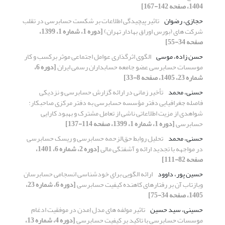
1404، صفحه 142-167]
حجازی، رضوان
تاثیر پیچیدگی اطلاعات بر شکست حسابرسی در تقلب
شرکت های (بورس اوراق بهادار تهران)
[دوره 1، شماره 1، 1399،
صفحه 34-55]
حسن زاده، موسی
الگوی اثرگذاری عوامل اجتماعی موثر برکسب و کار
موسسات حسابرسی عضو جامعه حسابداران رسمی ایران
[دوره 6،
شماره 23، 1405، صفحه 8-33]
حسنی، محمد
تأخیر زمانی در ارائه گزارش حسابرسی و نزدیکی
فاصله جغرافیایی دفتر مؤسسه حسابرسی به دفتر مرکزی صاحبکار:
شواهدی از مزیت اطلاعاتی ناشی از تعامل مشترک و بهبود کارایی
حسابرسی
[دوره 1، شماره 1، 1399، صفحه 114-137]
حسنی، محمد
تحلیل روابط حق‌الزحمه حسابرسی و ریسک حسابرسی
در مواجهه با تجدید ارائه و آشفتگی مالی
[دوره 2، شماره 6، 1401،
صفحه 82-111]
حسین پور، داوود
ارائه الگویی برای خودشناسی انسجامی حسابرسان
وبازتاب آن بر رفتارهای کاهنده کیفیت حسابرسی
[دوره 6، شماره 23،
1405، صفحه 34-75]
حسینی، سید حسین
تاثیر مولفه های مدل اِمدن در موفقیت ادغام
موسسات حسابرسی با تاکید بر کیفیت حسابرسی
[دوره 4، شماره 13،