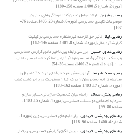
[دوره 2، شماره 5، 1400، صفحه 158-180]
رضایی، فرزین
ارائه عوامل تعیین کننده ویژگی های زبانی در
موضوعات کلیدی حسابرسی
[دوره 6، شماره 23، 1405، صفحه 76-
107]
رضایی، لیلا
تأثیر حق الزحمه غیرمنتظره حسابرسی بر کیفیت
گزارشگری مالی
[دوره 2، شماره 8، 1401، صفحه 146-162]
رضایی نماور، حسین
بررسی رابطه بین تاخیر عادی گزارش حسابرسی
و ریسک سقوط آتی قیمت سهام و اثر کارایی عملکرد حسابرسی داخلی
بر آن
[دوره 1، شماره 2، 1400، صفحه 36-54]
رضی، سید علیرضا
آزمون نقش تعهد حرفه ای در دیدگاه لیبرال و
محافظه کارانه حسابرسان از درک آنها از مسئولیت در برابر کشف تقلب
[دوره 5، شماره 17، 1403، صفحه 162-183]
رفاهی بخش، سمانه
رابطه میان شخصیت سازمانی حسابرسان و
سرمایه اجتماعی موسسات حسابرسی
[دوره 4، شماره 15، 1403،
صفحه 80-99]
رهنمای رودپشتی، فریدون
پارادایم های حسابرسی نوین
[دوره 1،
شماره 4، 1400، صفحه 96-118]
رهنمای رودپشتی، فریدون
تبیین الگوی گزارش حسابرسی بر رفتار