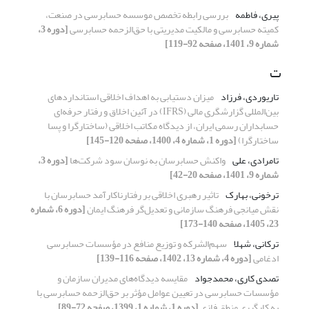
پیری، فاطمه
بررسی رابطه تخصص موسسه حسابرسی در صنعت،
کمیته حسابرسی و مالکیت مدیریتی با حق‌الزحمه حسابرسی
[دوره 3،
شماره 9، 1401، صفحه 92-119]
ت
تاریوردی، فرزاد
میزان دستیابی به اهداف اخلاقی استانداردهای
بین‌المللی گزارشگری مالی (IFRS) در آئین اخلاق و رفتار حرفه‌ای
حسابداران رسمی ایران، از دیدگاه مکاتب اخلاقی (ساختارگرا و پسا
ساختارگرا)
[دوره 1، شماره 4، 1400، صفحه 120-145]
تامرادی، علی
واکنش حسابرسان به نوسان سود شرکت‌ها
[دوره 3،
شماره 9، 1401، صفحه 20-42]
ترخونی، بهارک
تاثیر رهبری اخلاقی بر رفتارناکارآمد حسابرسان با
نقش میانجی فرهنگ سازمانی و تعدیل‌گر فرهنگ ایمان
[دوره 6، شماره
23، 1405، صفحه 140-173]
ترکانی، شهلا
سهم‌الشرکه و توزیع منافع در مؤسسات حسابرسی
ادغامی
[دوره 4، شماره 13، 1402، صفحه 116-139]
تصدی کاری، محمدجواد
مقایسه دیدگاه‌‏های مدیران سازمان و
مؤسسات حسابرسی در تعیین عوامل مؤثر بر حق‌الزحمه حسابرسی با
به کارگیری منطق فازی
[دوره 1، شماره 1، 1399، صفحه 72-89]