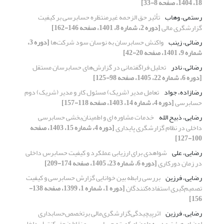
18، 1404، صفحه 8-33]
رستمی، وهاب
تأثیر حق الزحمه غیرمنتظره حسابرسی بر کیفیت
گزارشگری مالی
[دوره 2، شماره 8، 1401، صفحه 146-162]
رضائی، زینب
واکنش حسابرسان به نوسان سود شرکت‌ها
[دوره 3،
شماره 9، 1401، صفحه 20-42]
رضائی، نادر
تحلیل فراگفتمانی در گزارش‌های حسابرسان مستقل
[دوره 6، شماره 22، 1405، صفحه 98-125]
رضازاده، جواد
تعامل مدیر (شریک) مسئول کار و مدیر (شریک) دوم
حسابرسی
[دوره 4، شماره 14، 1403، صفحه 118-157]
رضایی، ذبیح الله
خدمات مشاوره ای و اطمینان‌بخشی حسابرسی
داخلی در نظام گزارشگری پایداری
[دوره 4، شماره 15، 1403، صفحه
100-127]
رضایی، علی
شواهدی برای ارزیابی عملکرد و کیفیت حسابرس داخلی
در زمان دورکاری
[دوره 6، شماره 23، 1405، صفحه 174-209]
رضایی، فرزین
بررسی رابطه بین خوانایی گزارش‌ حسابرسی و کیفیت
تصمیم‌گیری استفاده‌کنندگان
[دوره 1، شماره 1، 1399، صفحه 138-
156]
رضایی، فرزین
اثرپیچیدگی‌گزارشگری‌مالی برتخصص‌حسابداری
اعضای هیئت مدیره واعضای‌کمیته حسابرسی و نقاط ضعف کنترل داخلی