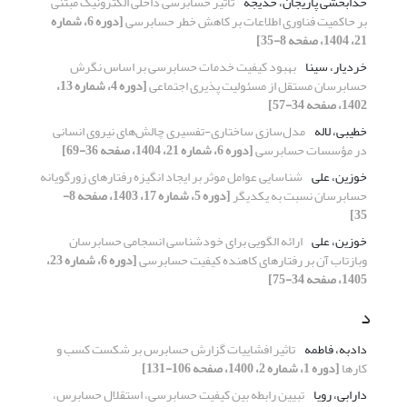
خدابخشی پاریجان، خدیجه
تأثیر حسابرسی داخلی الکترونیک مبتنی
بر حاکمیت فناوری اطلاعات بر کاهش خطر حسابرسی
[دوره 6، شماره
21، 1404، صفحه 8-35]
خردیار، سینا
بهبود کیفیت خدمات حسابرسی بر اساس نگرش
حسابرسان مستقل از مسئولیت پذیری اجتماعی
[دوره 4، شماره 13،
1402، صفحه 34-57]
خطیبی، لاله
مدل‌سازی ساختاری-‌تفسیری چالش‌های نیروی انسانی
در مؤسسات حسابرسی
[دوره 6، شماره 21، 1404، صفحه 36-69]
خوزین، علی
شناسایی عوامل موثر بر ایجاد انگیزه رفتار‌های زورگویانه
حسابرسان نسبت به یکدیگر
[دوره 5، شماره 17، 1403، صفحه 8-
35]
خوزین، علی
ارائه الگویی برای خودشناسی انسجامی حسابرسان
وبازتاب آن بر رفتارهای کاهنده کیفیت حسابرسی
[دوره 6، شماره 23،
1405، صفحه 34-75]
د
دادبه، فاطمه
تاثیر افشاییات گزارش حسابرس بر شکست کسب و
کارها
[دوره 1، شماره 2، 1400، صفحه 106-131]
دارابی، رویا
تبیین رابطه بین کیفیت حسابرسی، استقلال حسابرس،