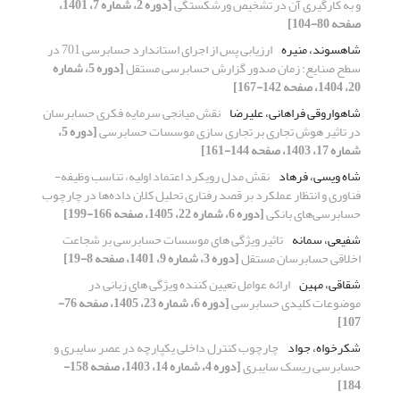
و به کارگیری آن در تشخیص ورشکستگی
[دوره 2، شماره 7، 1401،
صفحه 80-104]
شاهسوند، منیره
ارزیابی پس از اجرای استاندارد حسابرسی 701 در
سطح صنایع: زمان صدور گزارش حسابرسی مستقل
[دوره 5، شماره
20، 1404، صفحه 142-167]
شاهواروقی فراهانی، علیرضا
نقش میانجی سرمایه فکری حسابرسان
در تاثیر هوش تجاری بر تجاری سازی موسسات حسابرسی
[دوره 5،
شماره 17، 1403، صفحه 144-161]
شاه ویسی، فرهاد
نقش مدل رویکرد اعتماد اولیه، تناسب وظیفه-
فناوری و انتظار عملکرد بر قصد رفتاری تحلیل کلان داده‌ها در چارچوب
حسابرسی‌های بانکی
[دوره 6، شماره 22، 1405، صفحه 166-199]
شفیعی، سمانه
تاثیر ویژگی های موسسات حسابرسی بر شجاعت
اخلاقی حسابرسان مستقل
[دوره 3، شماره 9، 1401، صفحه 8-19]
شقاقی، مهین
ارائه عوامل تعیین کننده ویژگی های زبانی در
موضوعات کلیدی حسابرسی
[دوره 6، شماره 23، 1405، صفحه 76-
107]
شکرخواه، جواد
چارچوب کنترل داخلی یکپارچه در عصر سایبری و
حسابرسی ریسک سایبری
[دوره 4، شماره 14، 1403، صفحه 158-
184]